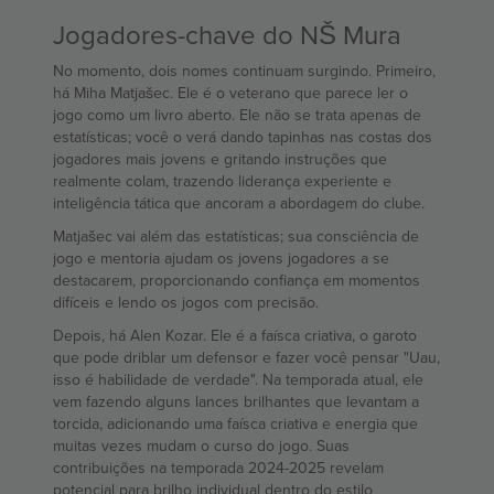
Jogadores-chave do NŠ Mura
No momento, dois nomes continuam surgindo. Primeiro,
há Miha Matjašec. Ele é o veterano que parece ler o
jogo como um livro aberto. Ele não se trata apenas de
estatísticas; você o verá dando tapinhas nas costas dos
jogadores mais jovens e gritando instruções que
realmente colam, trazendo liderança experiente e
inteligência tática que ancoram a abordagem do clube.
Matjašec vai além das estatísticas; sua consciência de
jogo e mentoria ajudam os jovens jogadores a se
destacarem, proporcionando confiança em momentos
difíceis e lendo os jogos com precisão.
Depois, há Alen Kozar. Ele é a faísca criativa, o garoto
que pode driblar um defensor e fazer você pensar "Uau,
isso é habilidade de verdade". Na temporada atual, ele
vem fazendo alguns lances brilhantes que levantam a
torcida, adicionando uma faísca criativa e energia que
muitas vezes mudam o curso do jogo. Suas
contribuições na temporada 2024-2025 revelam
potencial para brilho individual dentro do estilo