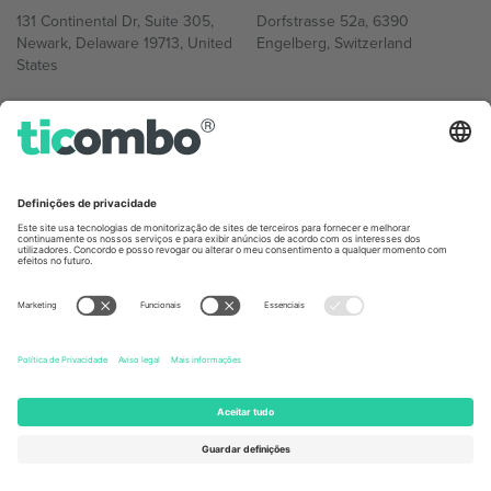
131 Continental Dr, Suite 305,
Dorfstrasse 52a, 6390
Newark, Delaware 19713, United
Engelberg, Switzerland
States
Bulgaria
United Arab Emirates
Regus Sofia City West, bul
UAE Dubai Silicon Oasis, DDP
Totleben 53-55, 1606 Sofia,
Building A1, Office 302, Dubai,
Bulgaria
United Arab Emirates
Mexico
Av Chapultepec 360, Roma
Norte, Cuauhtémoc, 06700
Ciudad de México, CDMX,
Mexico
A entidade legal do provedor da plataforma pode variar
dependendo da localização, evento e/ou domínio. Para mais
detalhes, consulte a página específica do evento,
Imprimir
e
Termos.
© 2026 Ticombo. Todos os direitos reservados.