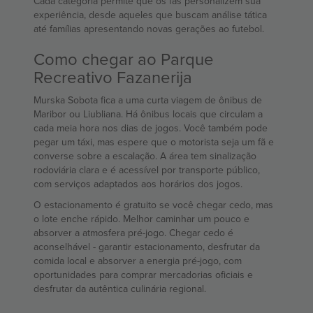
Cada categoria permite que os fãs personalizem sua
experiência, desde aqueles que buscam análise tática
até famílias apresentando novas gerações ao futebol.
Como chegar ao Parque
Recreativo Fazanerija
Murska Sobota fica a uma curta viagem de ônibus de
Maribor ou Liubliana. Há ônibus locais que circulam a
cada meia hora nos dias de jogos. Você também pode
pegar um táxi, mas espere que o motorista seja um fã e
converse sobre a escalação. A área tem sinalização
rodoviária clara e é acessível por transporte público,
com serviços adaptados aos horários dos jogos.
O estacionamento é gratuito se você chegar cedo, mas
o lote enche rápido. Melhor caminhar um pouco e
absorver a atmosfera pré-jogo. Chegar cedo é
aconselhável - garantir estacionamento, desfrutar da
comida local e absorver a energia pré-jogo, com
oportunidades para comprar mercadorias oficiais e
desfrutar da autêntica culinária regional.