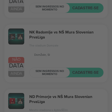
DATA
SEM INGRESSOS NO
CADASTRE-SE
AINDA
MOMENTO
NK Radomlje vs NŠ Mura Slovenian
PrvaLiga
The stadium Domzale
Domžale, SI
NÃO
DATA
SEM INGRESSOS NO
CADASTRE-SE
AINDA
MOMENTO
ND Primorje vs NŠ Mura Slovenian
PrvaLiga
Mestni stadiona v Ajdovščini