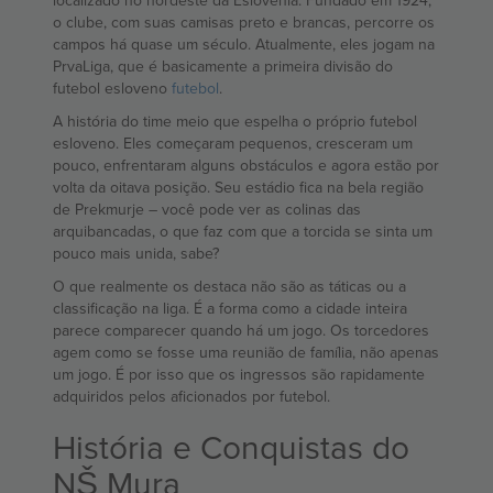
localizado no nordeste da Eslovênia. Fundado em 1924,
o clube, com suas camisas preto e brancas, percorre os
campos há quase um século. Atualmente, eles jogam na
PrvaLiga, que é basicamente a primeira divisão do
futebol esloveno
futebol
.
A história do time meio que espelha o próprio futebol
esloveno. Eles começaram pequenos, cresceram um
pouco, enfrentaram alguns obstáculos e agora estão por
volta da oitava posição. Seu estádio fica na bela região
de Prekmurje – você pode ver as colinas das
arquibancadas, o que faz com que a torcida se sinta um
pouco mais unida, sabe?
O que realmente os destaca não são as táticas ou a
classificação na liga. É a forma como a cidade inteira
parece comparecer quando há um jogo. Os torcedores
agem como se fosse uma reunião de família, não apenas
um jogo. É por isso que os ingressos são rapidamente
adquiridos pelos aficionados por futebol.
História e Conquistas do
NŠ Mura