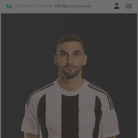
Entrar
Esportes
Football
NŠ Mura Ingressos