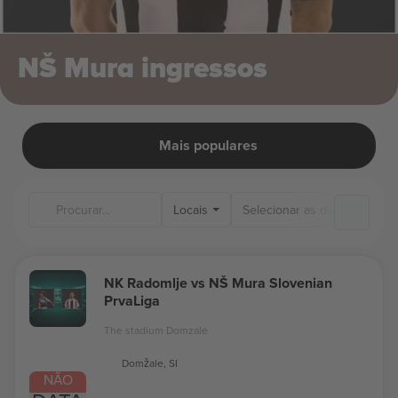
NŠ Mura ingressos
Mais populares
Locais
NK Radomlje vs NŠ Mura Slovenian
PrvaLiga
The stadium Domzale
Domžale, SI
NÃO