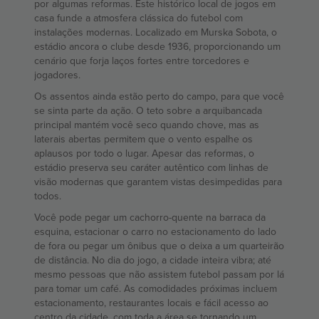
por algumas reformas. Este histórico local de jogos em
casa funde a atmosfera clássica do futebol com
instalações modernas. Localizado em Murska Sobota, o
estádio ancora o clube desde 1936, proporcionando um
cenário que forja laços fortes entre torcedores e
jogadores.
Os assentos ainda estão perto do campo, para que você
se sinta parte da ação. O teto sobre a arquibancada
principal mantém você seco quando chove, mas as
laterais abertas permitem que o vento espalhe os
aplausos por todo o lugar. Apesar das reformas, o
estádio preserva seu caráter autêntico com linhas de
visão modernas que garantem vistas desimpedidas para
todos.
Você pode pegar um cachorro-quente na barraca da
esquina, estacionar o carro no estacionamento do lado
de fora ou pegar um ônibus que o deixa a um quarteirão
de distância. No dia do jogo, a cidade inteira vibra; até
mesmo pessoas que não assistem futebol passam por lá
para tomar um café. As comodidades próximas incluem
estacionamento, restaurantes locais e fácil acesso ao
centro da cidade, com toda a área se tornando um