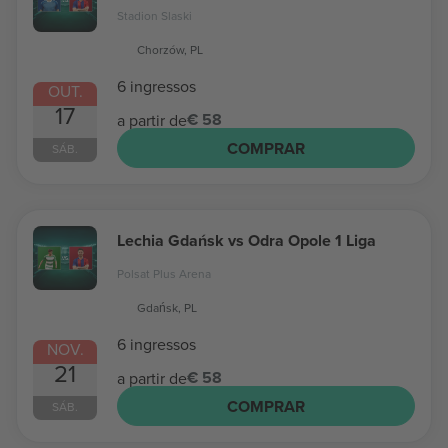
Stadion Slaski
Chorzów, PL
6 ingressos
OUT.
17
€ 58
a partir de
COMPRAR
SÁB.
Lechia Gdańsk vs Odra Opole 1 Liga
Polsat Plus Arena
Gdańsk, PL
6 ingressos
NOV.
21
€ 58
a partir de
COMPRAR
SÁB.