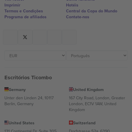
Imprimir
Hotéis
Termos e Condições
Central da Copa do Mundo
Programa de afiliados
Contate-nos
Escritórios Ticombo
Germany
United Kingdom
Unter den Linden 24, 10117
167 City Road, London, Greater
Berlin, Germany
London, EC1V 1AW, United
Kingdom
United States
Switzerland
131 Continental Dr, Suite 305,
Dorfstrasse 52a, 6390