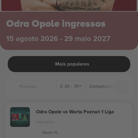
Odra Opole ingressos
15 agosto 2026 - 29 maio 2027
Mais populares
€
38
-
78
Competições
Locai
Odra Opole vs Warta Poznań 1 Liga
Itaka Arena
Opole, PL