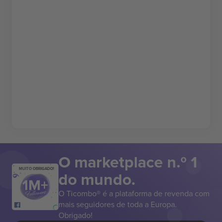
O marketplace n.º 1
MUITO OBRIGADO!
do mundo.
O Ticombo® é a plataforma de revenda com
mais seguidores de toda a Europa.
Obrigado!