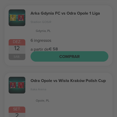
Arka Gdynia FC vs Odra Opole 1 Liga
Stadion GOSiR
Gdynia, PL
6 ingressos
DEZ.
12
€ 58
a partir de
COMPRAR
SÁB.
Odra Opole vs Wisła Kraków Polish Cup
Itaka Arena
Opole, PL
SET.
2