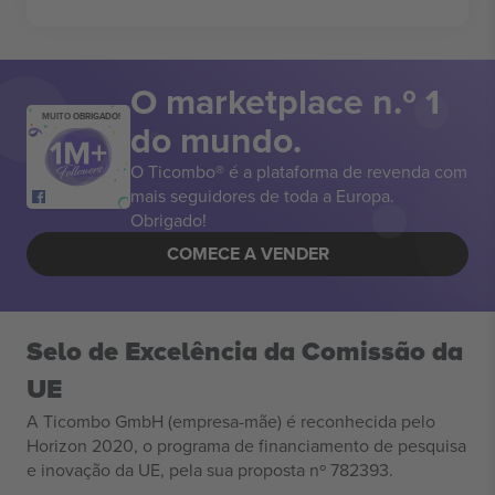
O marketplace n.º 1
MUITO OBRIGADO!
do mundo.
O Ticombo® é a plataforma de revenda com
mais seguidores de toda a Europa.
Obrigado!
COMECE A VENDER
Selo de Excelência da Comissão da
UE
A Ticombo GmbH (empresa-mãe) é reconhecida pelo
Horizon 2020, o programa de financiamento de pesquisa
e inovação da UE, pela sua proposta nº 782393.