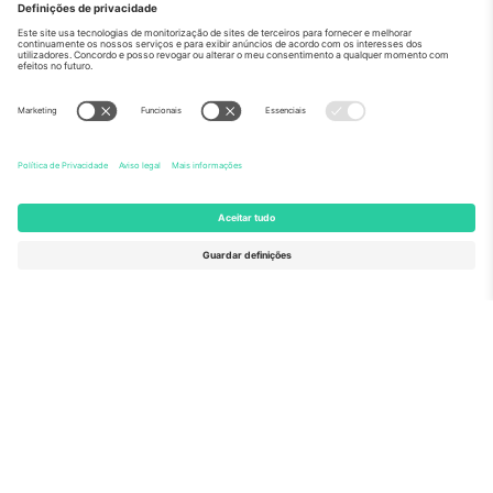
Sobre
Serviços corporativos
Equipe
Perguntas frequentes
TixProtect
Como funciona
Imprimir
Hotéis
Termos e Condições
Central da Copa do Mundo
Programa de afiliados
Contate-nos
Escritórios Ticombo