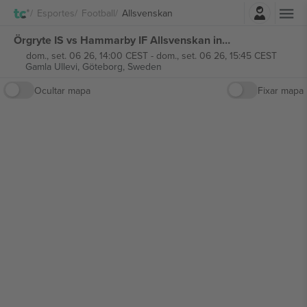
Entrar
Esportes
Football
Allsvenskan
Örgryte IS vs Hammarby IF Allsvenskan ingressos
dom., set. 06 26, 14:00 CEST
-
dom., set. 06 26, 15:45 CEST
Gamla Ullevi,
Göteborg, Sweden
Ocultar mapa
Fixar mapa