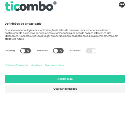
Germany
United Kingdom
Unter den Linden 24, 10117
167 City Road, London, Greater
Berlin, Germany
London, EC1V 1AW, United
Kingdom
United States
Switzerland
131 Continental Dr, Suite 305,
Dorfstrasse 52a, 6390
Newark, Delaware 19713, United
Engelberg, Switzerland
States
Bulgaria
United Arab Emirates
Regus Sofia City West, bul
UAE Dubai Silicon Oasis, DDP
Totleben 53-55, 1606 Sofia,
Building A1, Office 302, Dubai,
Bulgaria
United Arab Emirates
Mexico
Av Chapultepec 360, Roma
Norte, Cuauhtémoc, 06700
Ciudad de México, CDMX,
Mexico