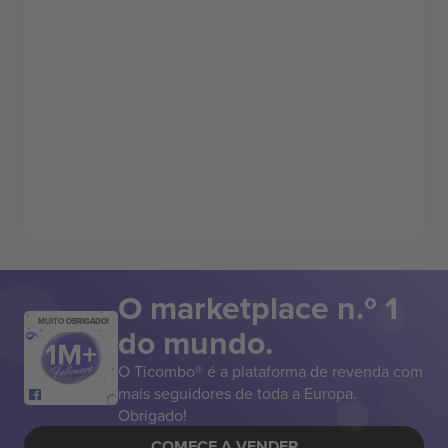
O marketplace n.º 1
MUITO OBRIGADO!
do mundo.
O Ticombo® é a plataforma de revenda com
mais seguidores de toda a Europa.
Obrigado!
COMECE A VENDER