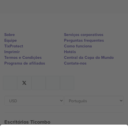
Sobre
Serviços corporativos
Equipe
Perguntas frequentes
TixProtect
Como funciona
Imprimir
Hotéis
Termos e Condições
Central da Copa do Mundo
Programa de afiliados
Contate-nos
Escritórios Ticombo