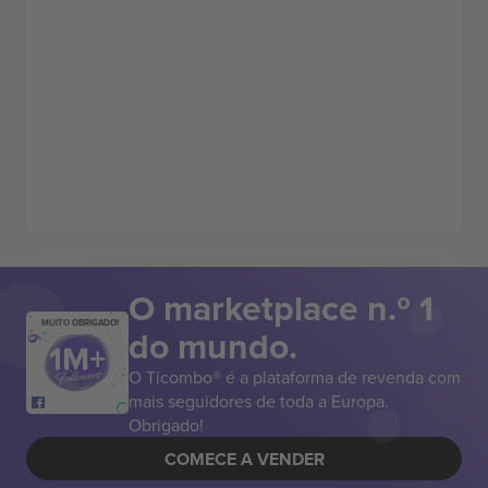
O marketplace n.º 1
MUITO OBRIGADO!
do mundo.
O Ticombo® é a plataforma de revenda com
mais seguidores de toda a Europa.
Obrigado!
COMECE A VENDER