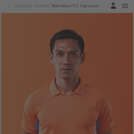
Entrar
Esportes
Football
Ratchaburi F.C. Ingressos