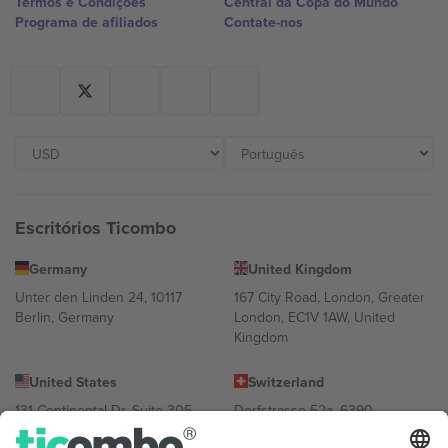
Termos e Condições
Central da Copa do Mundo
Programa de afiliados
Contate-nos
Escritórios Ticombo
Germany
United Kingdom
Unter den Linden 24, 10117
167 City Road, London, Greater
Berlin, Germany
London, EC1V 1AW, United
Kingdom
United States
Switzerland
131 Continental Dr, Suite 305,
Dorfstrasse 52a, 6390
Newark, Delaware 19713, United
Engelberg, Switzerland