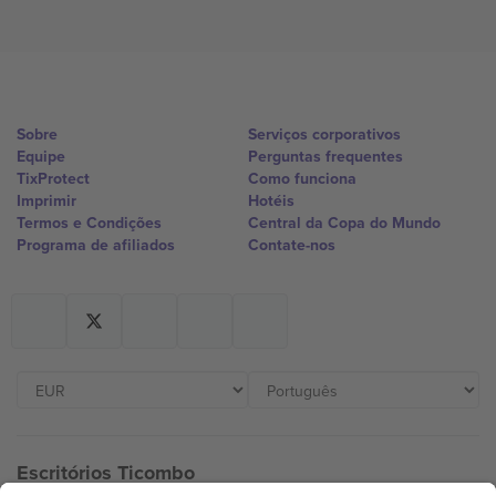
Sobre
Serviços corporativos
Equipe
Perguntas frequentes
TixProtect
Como funciona
Imprimir
Hotéis
Termos e Condições
Central da Copa do Mundo
Programa de afiliados
Contate-nos
Escritórios Ticombo