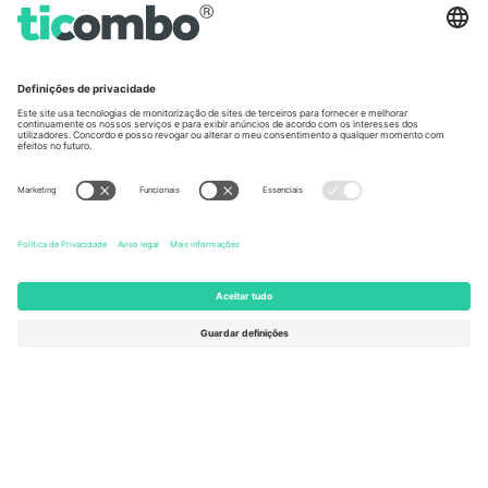
Germany
United Kingdom
Unter den Linden 24, 10117
167 City Road, London, Greater
Berlin, Germany
London, EC1V 1AW, United
Kingdom
United States
Switzerland
131 Continental Dr, Suite 305,
Dorfstrasse 52a, 6390
Newark, Delaware 19713, United
Engelberg, Switzerland
States
Bulgaria
United Arab Emirates
Regus Sofia City West, bul
UAE Dubai Silicon Oasis, DDP
Totleben 53-55, 1606 Sofia,
Building A1, Office 302, Dubai,
Bulgaria
United Arab Emirates
Mexico
Av Chapultepec 360, Roma
Norte, Cuauhtémoc, 06700
Ciudad de México, CDMX,
Mexico