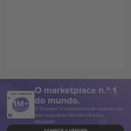
O marketplace n.º 1
MUITO OBRIGADO!
do mundo.
O Ticombo® é a plataforma de revenda com
mais seguidores de toda a Europa.
Obrigado!
COMECE A VENDER