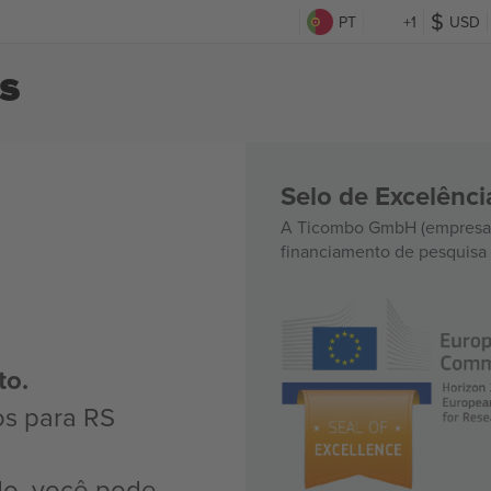
PT
+1
USD
s
Selo de Excelênc
A Ticombo GmbH (empresa-
financiamento de pesquisa 
to.
os para RS
do, você pode