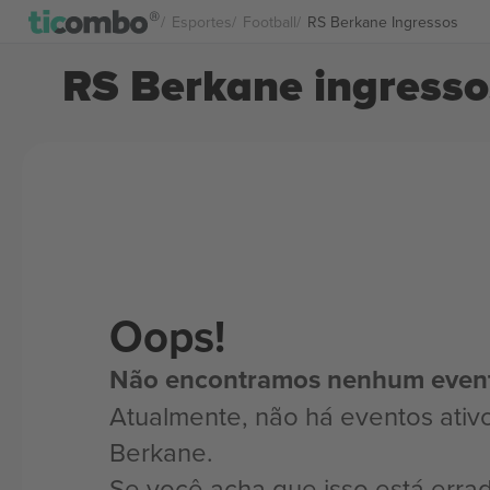
Esportes
Football
RS Berkane Ingressos
RS Berkane ingresso
Oops!
Não encontramos nenhum even
Atualmente, não há eventos ativ
Berkane.
Se você acha que isso está erra