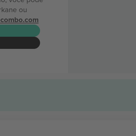
rkane ou
icombo.com