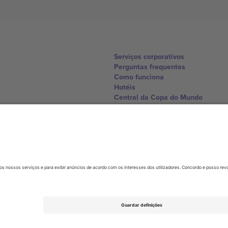
Serviços corporativos
Perguntas frequentes
Como funciona
Hotéis
Central da Copa do Mundo
Contate-nos
United Kingdom
167 City Road, London, Greater L