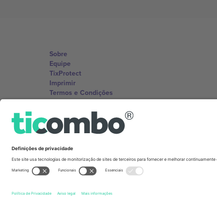
Sobre
Equipe
TixProtect
Imprimir
Termos e Condições
Programa de afiliados
Escritórios Ticombo
Germany
Unter den Linden 24, 10117 Berlin, Germany