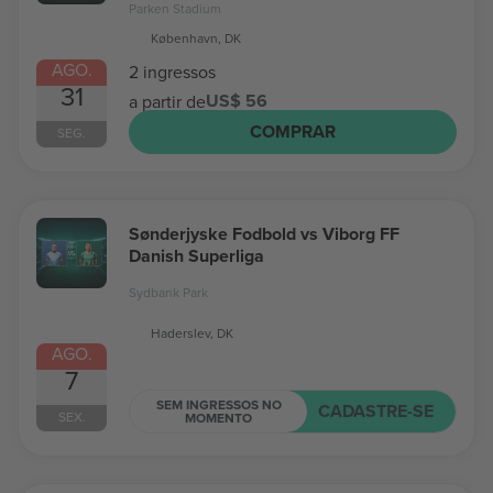
Parken Stadium
København, DK
AGO.
2 ingressos
31
US$ 56
a partir de
COMPRAR
SEG.
Sønderjyske Fodbold vs Viborg FF
Danish Superliga
Sydbank Park
Haderslev, DK
AGO.
7
SEM INGRESSOS NO
CADASTRE-SE
SEX.
MOMENTO