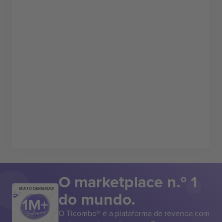
O marketplace n.º 1
MUITO OBRIGADO!
do mundo.
O Ticombo® é a plataforma de revenda com