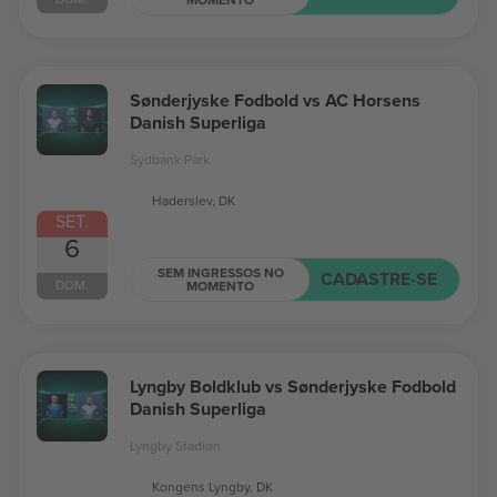
Sønderjyske Fodbold vs AC Horsens
Danish Superliga
Sydbank Park
Haderslev, DK
SET.
6
SEM INGRESSOS NO
CADASTRE-SE
DOM.
MOMENTO
Lyngby Boldklub vs Sønderjyske Fodbold
Danish Superliga
Lyngby Stadion
Kongens Lyngby, DK