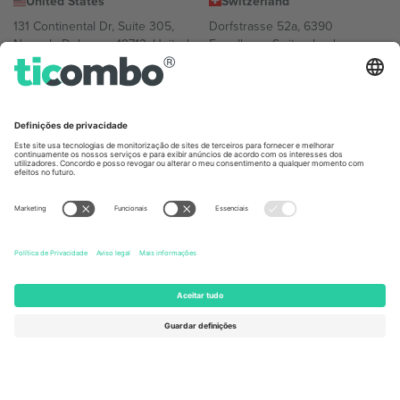
United States
Switzerland
131 Continental Dr, Suite 305,
Dorfstrasse 52a, 6390
Newark, Delaware 19713, United
Engelberg, Switzerland
States
Bulgaria
United Arab Emirates
Regus Sofia City West, bul
UAE Dubai Silicon Oasis, DDP
Totleben 53-55, 1606 Sofia,
Building A1, Office 302, Dubai,
Bulgaria
United Arab Emirates
Mexico
Av Chapultepec 360, Roma
Norte, Cuauhtémoc, 06700
Ciudad de México, CDMX,
Mexico
A entidade legal do provedor da plataforma pode variar
dependendo da localização, evento e/ou domínio. Para mais
detalhes, consulte a página específica do evento,
Imprimir
e
Termos.
© 2026 Ticombo. Todos os direitos reservados.