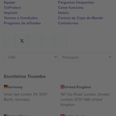
Equipe
Perguntas frequentes
TixProtect
Como funciona
Imprimir
Hotéis
Termos e Condições
Central da Copa do Mundo
Programa de afiliados
Contate-nos
Escritórios Ticombo
Germany
United Kingdom
Unter den Linden 24, 10117
167 City Road, London, Greater
Berlin, Germany
London, EC1V 1AW, United
Kingdom