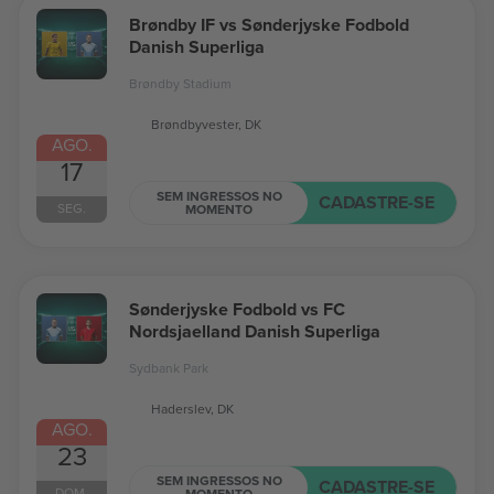
Brøndby IF vs Sønderjyske Fodbold
Danish Superliga
Brøndby Stadium
Brøndbyvester, DK
AGO.
17
SEM INGRESSOS NO
CADASTRE-SE
SEG.
MOMENTO
Sønderjyske Fodbold vs FC
Nordsjaelland Danish Superliga
Sydbank Park
Haderslev, DK
AGO.
23
SEM INGRESSOS NO
CADASTRE-SE
DOM.
MOMENTO