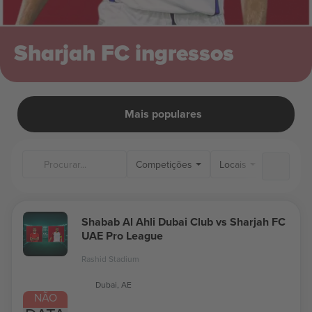
Sharjah FC ingressos
Mais populares
Competições
Locais
Shabab Al Ahli Dubai Club vs Sharjah FC
UAE Pro League
Rashid Stadium
Dubai, AE
NÃO