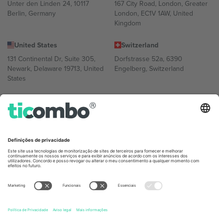
Unter den Linden 24, 10117
167 City Road, London, Greater
Berlin, Germany
London, EC1V 1AW, United
Kingdom
United States
Switzerland
131 Continental Dr, Suite 305,
Dorfstrasse 52a, 6390
Newark, Delaware 19713, United
Engelberg, Switzerland
States
Bulgaria
United Arab Emirates
Regus Sofia City West, bul
UAE Dubai Silicon Oasis, DDP
Totleben 53-55, 1606 Sofia,
Building A1, Office 302, Dubai,
Bulgaria
United Arab Emirates
Mexico
Av Chapultepec 360, Roma
Norte, Cuauhtémoc, 06700
Ciudad de México, CDMX,
Mexico
A entidade legal do provedor da plataforma pode variar