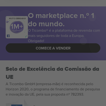
O marketplace n.º 1
MUITO OBRIGADO!
do mundo.
O Ticombo® é a plataforma de revenda com
mais seguidores de toda a Europa.
Obrigado!
COMECE A VENDER
Selo de Excelência da Comissão da
UE
A Ticombo GmbH (empresa-mãe) é reconhecida pelo
Horizon 2020, o programa de financiamento de pesquisa
e inovação da UE, pela sua proposta nº 782393.