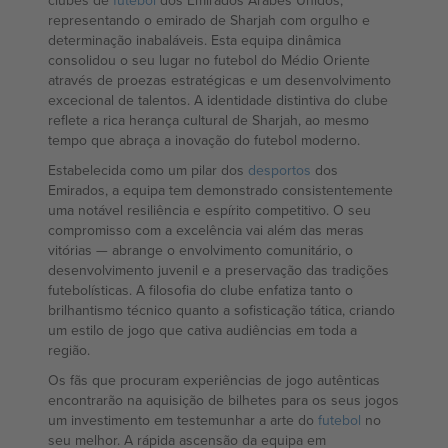
clubes de
futebol
dos Emirados Árabes Unidos,
representando o emirado de Sharjah com orgulho e
determinação inabaláveis. Esta equipa dinâmica
consolidou o seu lugar no futebol do Médio Oriente
através de proezas estratégicas e um desenvolvimento
excecional de talentos. A identidade distintiva do clube
reflete a rica herança cultural de Sharjah, ao mesmo
tempo que abraça a inovação do futebol moderno.
Estabelecida como um pilar dos
desportos
dos
Emirados, a equipa tem demonstrado consistentemente
uma notável resiliência e espírito competitivo. O seu
compromisso com a excelência vai além das meras
vitórias — abrange o envolvimento comunitário, o
desenvolvimento juvenil e a preservação das tradições
futebolísticas. A filosofia do clube enfatiza tanto o
brilhantismo técnico quanto a sofisticação tática, criando
um estilo de jogo que cativa audiências em toda a
região.
Os fãs que procuram experiências de jogo autênticas
encontrarão na aquisição de bilhetes para os seus jogos
um investimento em testemunhar a arte do
futebol
no
seu melhor. A rápida ascensão da equipa em