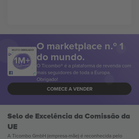
O marketplace n.º 1
MUITO OBRIGADO!
do mundo.
O Ticombo® é a plataforma de revenda com
mais seguidores de toda a Europa.
Obrigado!
COMECE A VENDER
Selo de Excelência da Comissão da
UE
A Ticombo GmbH (empresa-mãe) é reconhecida pelo