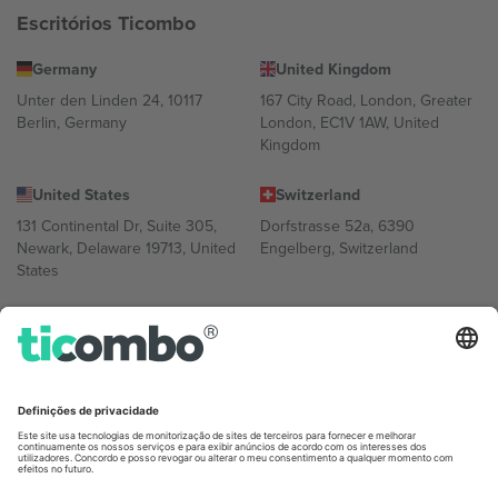
Escritórios Ticombo
Germany
United Kingdom
Unter den Linden 24, 10117
167 City Road, London, Greater
Berlin, Germany
London, EC1V 1AW, United
Kingdom
United States
Switzerland
131 Continental Dr, Suite 305,
Dorfstrasse 52a, 6390
Newark, Delaware 19713, United
Engelberg, Switzerland
States
Bulgaria
United Arab Emirates
Regus Sofia City West, bul
UAE Dubai Silicon Oasis, DDP
Totleben 53-55, 1606 Sofia,
Building A1, Office 302, Dubai,
Bulgaria
United Arab Emirates
Mexico
Av Chapultepec 360, Roma