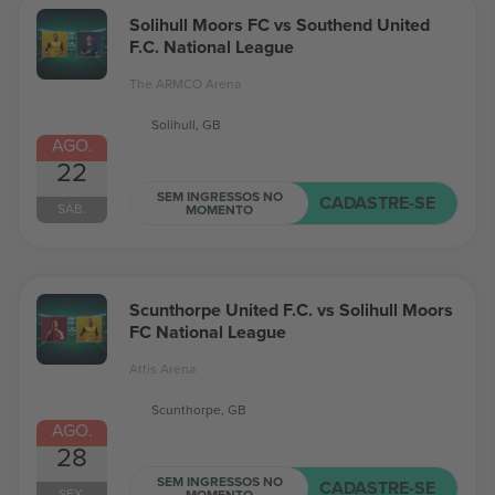
Solihull Moors FC vs Southend United
F.C. National League
The ARMCO Arena
Solihull, GB
AGO.
22
SEM INGRESSOS NO
CADASTRE-SE
SÁB.
MOMENTO
Scunthorpe United F.C. vs Solihull Moors
FC National League
Attis Arena
Scunthorpe, GB
AGO.
28
SEM INGRESSOS NO
CADASTRE-SE
SEX.
MOMENTO