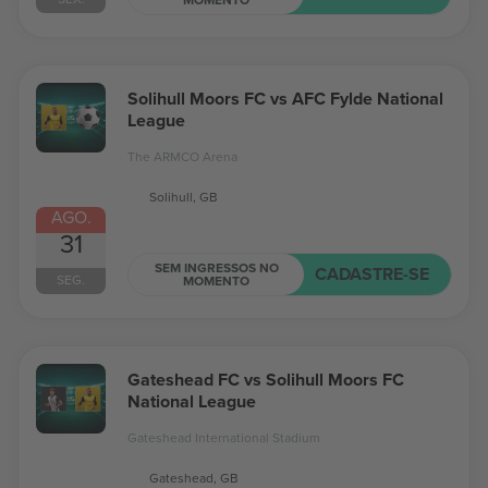
Solihull Moors FC vs AFC Fylde National
League
The ARMCO Arena
Solihull, GB
AGO.
31
SEM INGRESSOS NO
CADASTRE-SE
SEG.
MOMENTO
Gateshead FC vs Solihull Moors FC
National League
Gateshead International Stadium
Gateshead, GB