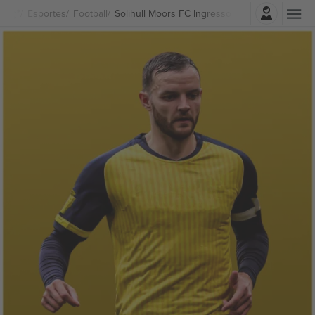
Entrar
Esportes
Football
Solihull Moors FC Ingressos