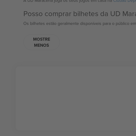
A UD Maracena joga os seus jogos em casa na
Ciudad Depo
Posso comprar bilhetes da UD Mar
Os bilhetes estão geralmente disponíveis para o público em 
MOSTRE
MENOS