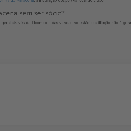
rtiva de Maracena
, a instalação desportiva local do clube.
acena sem ser sócio?
geral através da Ticombo e das vendas no estádio; a filiação não é geral