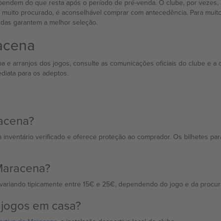
endem do que resta após o período de pré-venda. O clube, por vezes, aj
o muito procurado, é aconselhável comprar com antecedência. Para muito
ndas garantem a melhor seleção.
acena
a e arranjos dos jogos, consulte as comunicações oficiais do clube e a 
diata para os adeptos.
acena?
 inventário verificado e oferece proteção ao comprador. Os bilhetes pa
Maracena?
 variando tipicamente entre 15€ e 25€, dependendo do jogo e da procur
 jogos em casa?