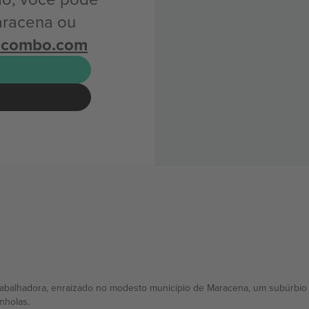
aracena ou
icombo.com
rabalhadora, enraizado no modesto município de Maracena, um subúrbio
nholas.