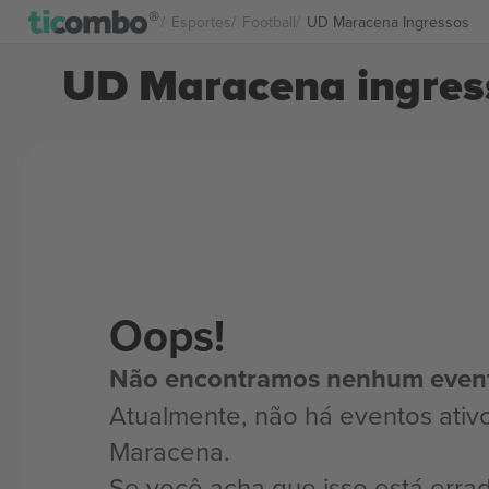
Esportes
Football
UD Maracena Ingressos
UD Maracena ingres
Oops!
Não encontramos nenhum even
Atualmente, não há eventos ativ
Maracena.
Se você acha que isso está erra