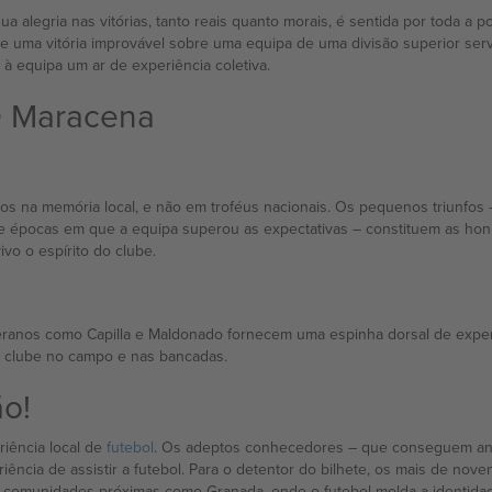
sua alegria nas vitórias, tanto reais quanto morais, é sentida por toda a
e uma vitória improvável sobre uma equipa de uma divisão superior ser
à equipa um ar de experiência coletiva.
D Maracena
 na memória local, e não em troféus nacionais. Os pequenos triunfos –
 e épocas em que a equipa superou as expectativas – constituem as ho
vo o espírito do clube.
eteranos como Capilla e Maldonado fornecem uma espinha dorsal de expe
do clube no campo e nas bancadas.
o!
riência local de
futebol
. Os adeptos conhecedores – que conseguem ana
ncia de assistir a futebol. Para o detentor do bilhete, os mais de nove
m comunidades próximas como Granada, onde o futebol molda a identidade