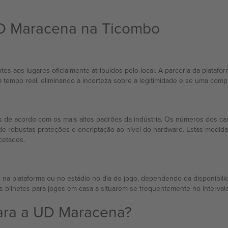
UD Maracena na Ticombo
s aos lugares oficialmente atribuídos pelo local. A parceria da platafo
em tempo real, eliminando a incerteza sobre a legitimidade e se uma comp
s de acordo com os mais altos padrões da indústria. Os números dos car
m de robustas proteções e encriptação ao nível do hardware. Estas med
cetados.
na plataforma ou no estádio no dia do jogo, dependendo da disponibil
s bilhetes para jogos em casa a situarem-se frequentemente no interval
ara a UD Maracena?