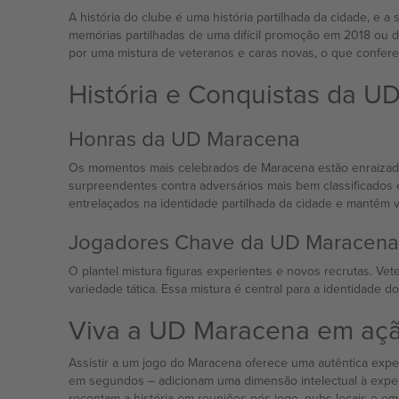
A história do clube é uma história partilhada da cidade, e a 
memórias partilhadas de uma difícil promoção em 2018 ou d
por uma mistura de veteranos e caras novas, o que confere 
História e Conquistas da U
Honras da UD Maracena
Os momentos mais celebrados de Maracena estão enraizados
surpreendentes contra adversários mais bem classificados
entrelaçados na identidade partilhada da cidade e mantêm vi
Jogadores Chave da UD Maracena
O plantel mistura figuras experientes e novos recrutas. V
variedade tática. Essa mistura é central para a identidade 
Viva a UD Maracena em açã
Assistir a um jogo do Maracena oferece uma autêntica expe
em segundos – adicionam uma dimensão intelectual à experiê
recontam a história em reuniões pós-jogo, pubs locais e e