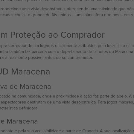
roporciona uma vista desobstruída, oferecendo uma intimidade que não
 bancadas cheias e grupos de fãs unidos – uma atmosfera que posts em 
com Proteção ao Comprador
a correspondem a lugares oficialmente atribuídos pelo local. Isso elim
combo também faz parceria com o departamento de bilhetes do Maracena pa
ra é realmente possível antes de se comprometer.
 UD Maracena
iva de Maracena
ado na comunidade, onde a proximidade à ação faz parte do apelo. A s
spectadores desfrutam de uma vista desobstruída. Para jogos maiores, 
terística definidora.
de Maracena
ndante e pela sua acessibilidade a partir de Granada. A sua localização