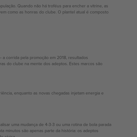
 população. Quando não há troféus para encher a vitrine, as
vem como as honras do clube. O plantel atual é composto
 a corrida pela promoção em 2018, resultados
nras do clube na mente dos adeptos. Estes marcos são
riência, enquanto as novas chegadas injetam energia e
lisar uma mudança de 4-3-3 ou uma rotina de bola parada
nta minutos são apenas parte da história: os adeptos
 cívica.