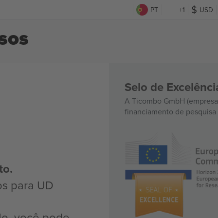
PT
+1
USD
sos
Selo de Excelênc
A Ticombo GmbH (empresa-
financiamento de pesquisa 
to.
os para UD
do, você pode