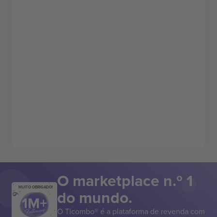
O marketplace n.º 1
MUITO OBRIGADO!
do mundo.
O Ticombo® é a plataforma de revenda com