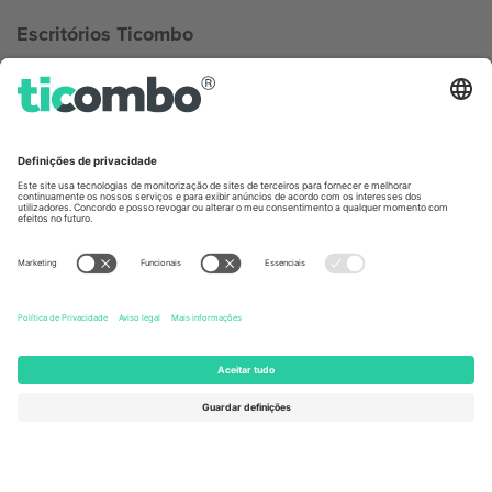
Escritórios Ticombo
Germany
United Kingdom
Unter den Linden 24, 10117
167 City Road, London, Greater
Berlin, Germany
London, EC1V 1AW, United
Kingdom
United States
Switzerland
131 Continental Dr, Suite 305,
Dorfstrasse 52a, 6390
Newark, Delaware 19713, United
Engelberg, Switzerland
States
Bulgaria
United Arab Emirates
Regus Sofia City West, bul
UAE Dubai Silicon Oasis, DDP
Totleben 53-55, 1606 Sofia,
Building A1, Office 302, Dubai,
Bulgaria
United Arab Emirates
Mexico
Av Chapultepec 360, Roma