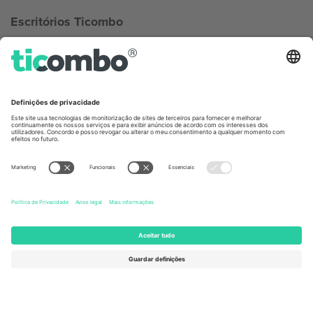
Escritórios Ticombo
Germany
United Kingdom
Unter den Linden 24, 10117
167 City Road, London, Greater
Berlin, Germany
London, EC1V 1AW, United
Kingdom
United States
Switzerland
131 Continental Dr, Suite 305,
Dorfstrasse 52a, 6390
Newark, Delaware 19713, United
Engelberg, Switzerland
States
Bulgaria
United Arab Emirates
Regus Sofia City West, bul
UAE Dubai Silicon Oasis, DDP
Totleben 53-55, 1606 Sofia,
Building A1, Office 302, Dubai,
Bulgaria
United Arab Emirates
Mexico
Av Chapultepec 360, Roma