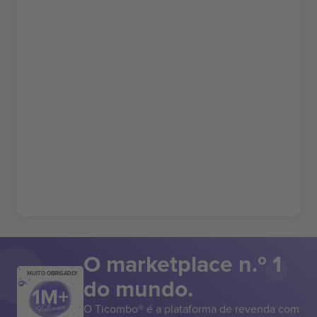
O marketplace n.º 1
MUITO OBRIGADO!
do mundo.
O Ticombo® é a plataforma de revenda com