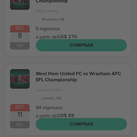
Championship
STōK Cae Ras
Wrexham, GB
SET.
6 ingressos
8
US$ 270
a partir de
COMPRAR
TER.
West Ham United FC vs Wrexham AFC
EFL Championship
London Stadium
London, GB
SET.
94 ingressos
11
US$ 88
a partir de
COMPRAR
SEX.