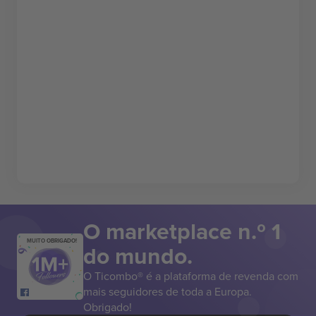
O marketplace n.º 1
MUITO OBRIGADO!
do mundo.
O Ticombo® é a plataforma de revenda com
mais seguidores de toda a Europa.
Obrigado!