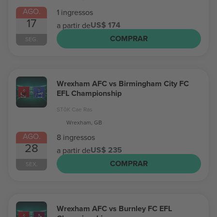
AGO.
1 ingressos
17
US$ 174
a partir de
COMPRAR
SEG.
Wrexham AFC vs Birmingham City FC
EFL Championship
STōK Cae Ras
Wrexham, GB
AGO.
8 ingressos
28
US$ 235
a partir de
COMPRAR
SEX.
Wrexham AFC vs Burnley FC EFL