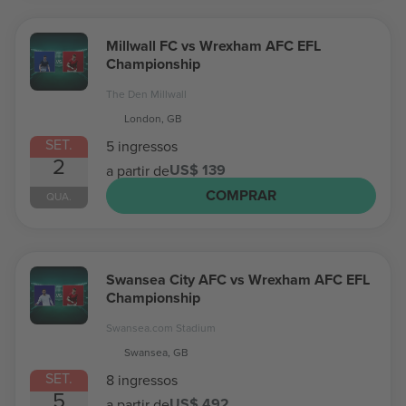
Millwall FC vs Wrexham AFC EFL
Championship
The Den Millwall
London, GB
SET.
5 ingressos
2
US$ 139
a partir de
COMPRAR
QUA.
Swansea City AFC vs Wrexham AFC EFL
Championship
Swansea.com Stadium
Swansea, GB
SET.
8 ingressos
5
US$ 492
a partir de