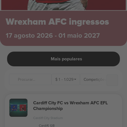
Wrexham AFC ingressos
17 agosto 2026 - 01 maio 2027
Mais populares
$
1
-
1.029
Competições
Locai
Cardiff City FC vs Wrexham AFC EFL
Championship
Cardiff City Stadium
Cardiff, GB