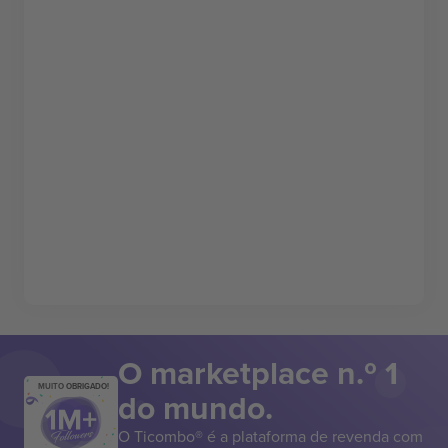
O marketplace n.º 1
MUITO OBRIGADO!
do mundo.
O Ticombo® é a plataforma de revenda com