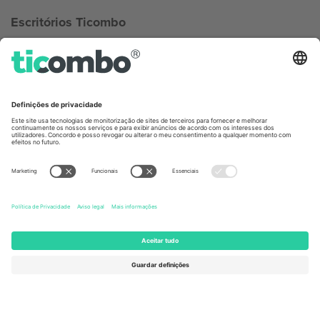
Escritórios Ticombo
Germany
United Kingdom
Unter den Linden 24, 10117
167 City Road, London, Greater
Berlin, Germany
London, EC1V 1AW, United
Kingdom
United States
Switzerland
131 Continental Dr, Suite 305,
Dorfstrasse 52a, 6390
Newark, Delaware 19713, United
Engelberg, Switzerland
States
Bulgaria
United Arab Emirates
Regus Sofia City West, bul
UAE Dubai Silicon Oasis, DDP
Totleben 53-55, 1606 Sofia,
Building A1, Office 302, Dubai,
Bulgaria
United Arab Emirates
Mexico
Av Chapultepec 360, Roma