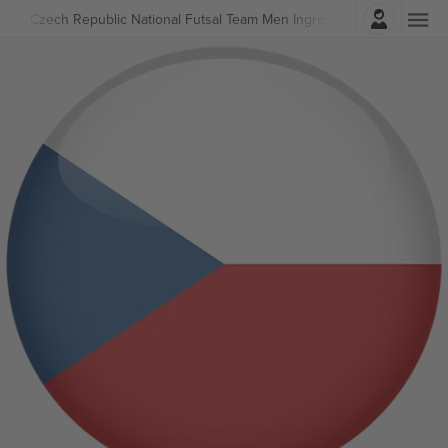
Entrar
tsal
Czech Republic National Futsal Team Men Ingressos