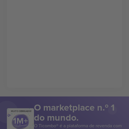
O marketplace n.º 1
MUITO OBRIGADO!
do mundo.
O Ticombo® é a plataforma de revenda com