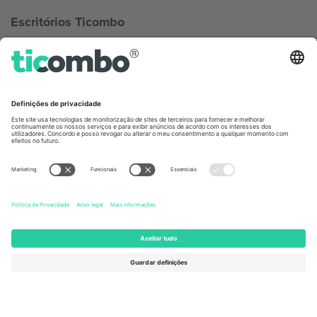
Escritórios Ticombo
Germany
United Kingdom
Unter den Linden 24, 10117
167 City Road, London, Greater
Berlin, Germany
London, EC1V 1AW, United
Kingdom
United States
Switzerland
131 Continental Dr, Suite 305,
Dorfstrasse 52a, 6390
Newark, Delaware 19713, United
Engelberg, Switzerland
States
Bulgaria
United Arab Emirates
Regus Sofia City West, bul
UAE Dubai Silicon Oasis, DDP
Totleben 53-55, 1606 Sofia,
Building A1, Office 302, Dubai,
Bulgaria
United Arab Emirates
Mexico
Av Chapultepec 360, Roma