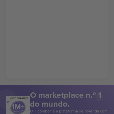
O marketplace n.º 1
MUITO OBRIGADO!
do mundo.
O Ticombo® é a plataforma de revenda com