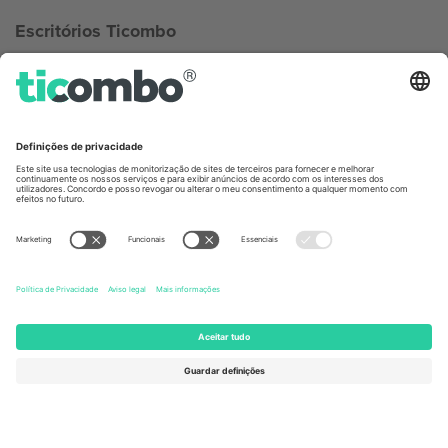
Escritórios Ticombo
Germany
United Kingdom
Unter den Linden 24, 10117
167 City Road, London, Greater
Berlin, Germany
London, EC1V 1AW, United
Kingdom
United States
Switzerland
131 Continental Dr, Suite 305,
Dorfstrasse 52a, 6390
Newark, Delaware 19713, United
Engelberg, Switzerland
States
Bulgaria
United Arab Emirates
Regus Sofia City West, bul
UAE Dubai Silicon Oasis, DDP
Totleben 53-55, 1606 Sofia,
Building A1, Office 302, Dubai,
Bulgaria
United Arab Emirates
Mexico
Av Chapultepec 360, Roma