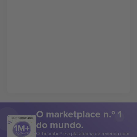
O marketplace n.º 1
MUITO OBRIGADO!
do mundo.
O Ticombo® é a plataforma de revenda com