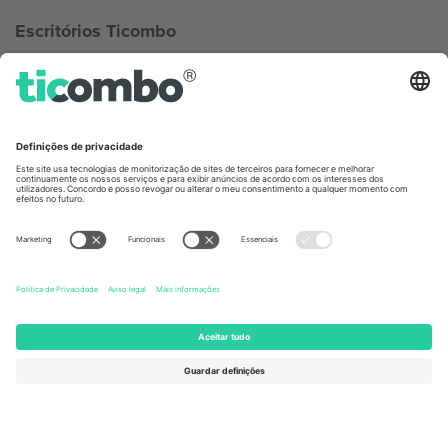
Escritórios Ticombo
Germany
United Kingdom
Unter den Linden 24, 10117
167 City Road, London, Greater
Berlin, Germany
London, EC1V 1AW, United
Kingdom
United States
Switzerland
131 Continental Dr, Suite 305,
Dorfstrasse 52a, 6390
Newark, Delaware 19713, United
Engelberg, Switzerland
States
Bulgaria
United Arab Emirates
Regus Sofia City West, bul
UAE Dubai Silicon Oasis, DDP
Totleben 53-55, 1606 Sofia,
Building A1, Office 302, Dubai,
Bulgaria
United Arab Emirates
Mexico
Av Chapultepec 360, Roma