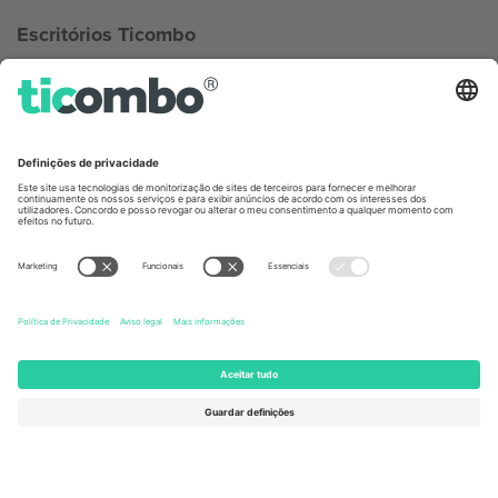
Escritórios Ticombo
Germany
United Kingdom
Unter den Linden 24, 10117
167 City Road, London, Greater
Berlin, Germany
London, EC1V 1AW, United
Kingdom
United States
Switzerland
131 Continental Dr, Suite 305,
Dorfstrasse 52a, 6390
Newark, Delaware 19713, United
Engelberg, Switzerland
States
Bulgaria
United Arab Emirates
Regus Sofia City West, bul
UAE Dubai Silicon Oasis, DDP
Totleben 53-55, 1606 Sofia,
Building A1, Office 302, Dubai,
Bulgaria
United Arab Emirates
Mexico
Av Chapultepec 360, Roma