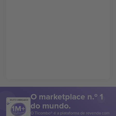
O marketplace n.º 1
MUITO OBRIGADO!
do mundo.
O Ticombo® é a plataforma de revenda com