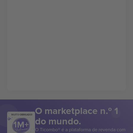
O marketplace n.º 1
MUITO OBRIGADO!
do mundo.
O Ticombo® é a plataforma de revenda com