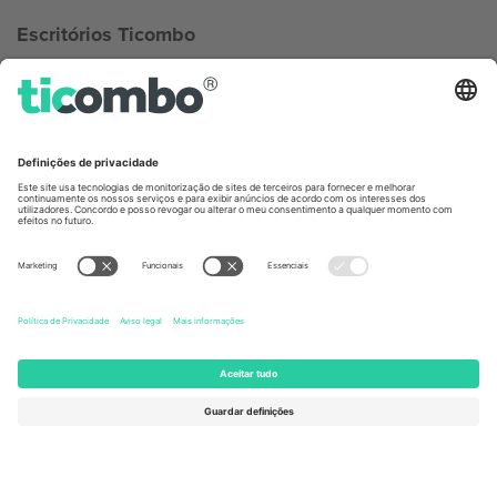
Escritórios Ticombo
Germany
United Kingdom
Unter den Linden 24, 10117
167 City Road, London, Greater
Berlin, Germany
London, EC1V 1AW, United
Kingdom
United States
Switzerland
131 Continental Dr, Suite 305,
Dorfstrasse 52a, 6390
Newark, Delaware 19713, United
Engelberg, Switzerland
States
Bulgaria
United Arab Emirates
Regus Sofia City West, bul
UAE Dubai Silicon Oasis, DDP
Totleben 53-55, 1606 Sofia,
Building A1, Office 302, Dubai,
Bulgaria
United Arab Emirates
Mexico
Av Chapultepec 360, Roma