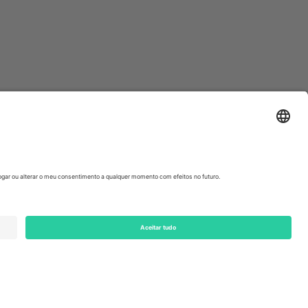
ondon, EC1V 1AW, United Kingdom
Switzerland