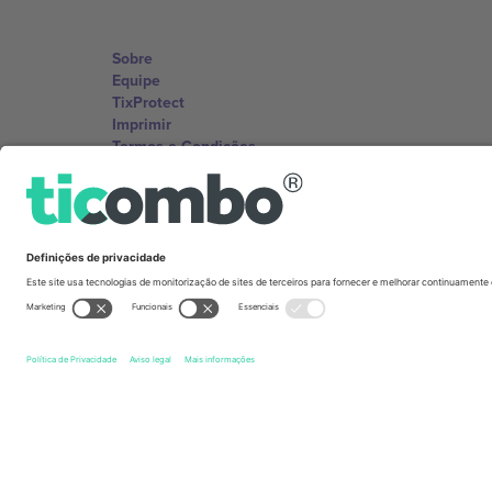
Sobre
Equipe
TixProtect
Imprimir
Termos e Condições
Programa de afiliados
Escritórios Ticombo
Germany
Unter den Linden 24, 10117 Berlin, Germany
United States
131 Continental Dr, Suite 305, Newark, Delaware 19713, 