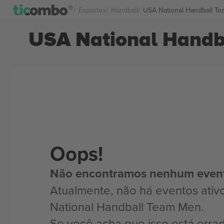
Esportes
Handball
USA National Handball T
USA National Handb
Oops!
Não encontramos nenhum even
Atualmente, não há eventos ativ
National Handball Team Men.
Se você acha que isso está erra