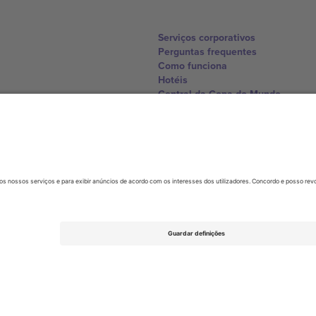
Serviços corporativos
Perguntas frequentes
Como funciona
Hotéis
Central da Copa do Mundo
Contate-nos
United Kingdom
167 City Road, London, Greater L
Switzerland
United States
Dorfstrasse 52a, 6390 Engelberg, 