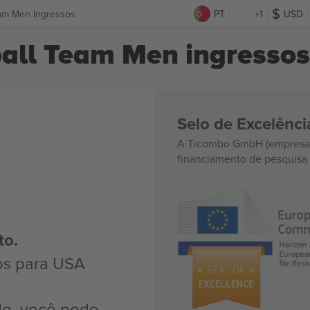
eam Men Ingressos
PT
+1
USD
all Team Men ingressos
Selo de Excelênc
A Ticombo GmbH (empresa-
financiamento de pesquisa 
to.
os para USA
do, você pode