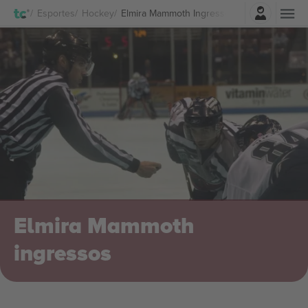
Entrar
Esportes
Hockey
Elmira Mammoth Ingressos
Elmira Mammoth
ingressos