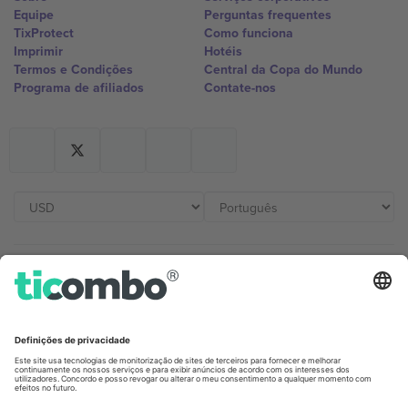
Equipe
Perguntas frequentes
TixProtect
Como funciona
Imprimir
Hotéis
Termos e Condições
Central da Copa do Mundo
Programa de afiliados
Contate-nos
Escritórios Ticombo
Germany
United Kingdom
Unter den Linden 24, 10117
167 City Road, London, Greater
Berlin, Germany
London, EC1V 1AW, United
Kingdom