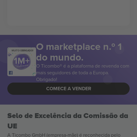
O marketplace n.º 1
MUITO OBRIGADO!
do mundo.
O Ticombo® é a plataforma de revenda com
mais seguidores de toda a Europa.
Obrigado!
COMECE A VENDER
Selo de Excelência da Comissão da
UE
A Ticombo GmbH (empresa-mãe) é reconhecida pelo