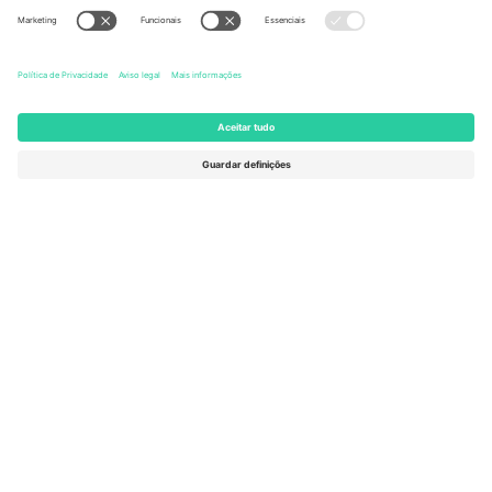
United States
Switzerland
131 Continental Dr, Suite 305,
Dorfstrasse 52a, 6390
Newark, Delaware 19713, United
Engelberg, Switzerland
States
Bulgaria
United Arab Emirates
Regus Sofia City West, bul
UAE Dubai Silicon Oasis, DDP
Totleben 53-55, 1606 Sofia,
Building A1, Office 302, Dubai,
Bulgaria
United Arab Emirates
Mexico
Av Chapultepec 360, Roma
Norte, Cuauhtémoc, 06700
Ciudad de México, CDMX,
Mexico
A entidade legal do provedor da plataforma pode variar
dependendo da localização, evento e/ou domínio. Para mais
detalhes, consulte a página específica do evento,
Imprimir
e
Termos.
© 2026 Ticombo. Todos os direitos reservados.