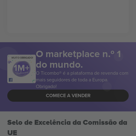
O marketplace n.º 1
MUITO OBRIGADO!
do mundo.
O Ticombo® é a plataforma de revenda com
mais seguidores de toda a Europa.
Obrigado!
COMECE A VENDER
Selo de Excelência da Comissão da
UE