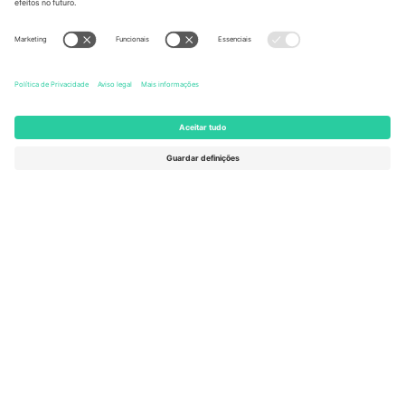
United States
Switzerland
131 Continental Dr, Suite 305,
Dorfstrasse 52a, 6390
Newark, Delaware 19713, United
Engelberg, Switzerland
States
Bulgaria
United Arab Emirates
Regus Sofia City West, bul
UAE Dubai Silicon Oasis, DDP
Totleben 53-55, 1606 Sofia,
Building A1, Office 302, Dubai,
Bulgaria
United Arab Emirates
Mexico
Av Chapultepec 360, Roma
Norte, Cuauhtémoc, 06700
Ciudad de México, CDMX,
Mexico
A entidade legal do provedor da plataforma pode variar
dependendo da localização, evento e/ou domínio. Para mais
detalhes, consulte a página específica do evento,
Imprimir
e
Termos.
© 2026 Ticombo. Todos os direitos reservados.