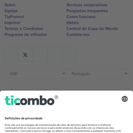
Sobre
Serviços corporativos
Equipe
Perguntas frequentes
TixProtect
Como funciona
Imprimir
Hotéis
Termos e Condições
Central da Copa do Mundo
Programa de afiliados
Contate-nos
Escritórios Ticombo
Germany
United Kingdom
Unter den Linden 24, 10117
167 City Road, London, Greater
Berlin, Germany
London, EC1V 1AW, United
Kingdom