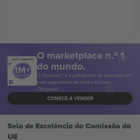
O marketplace n.º 1
MUITO OBRIGADO!
do mundo.
O Ticombo® é a plataforma de revenda com
mais seguidores de toda a Europa.
Obrigado!
COMECE A VENDER
Selo de Excelência da Comissão da
UE