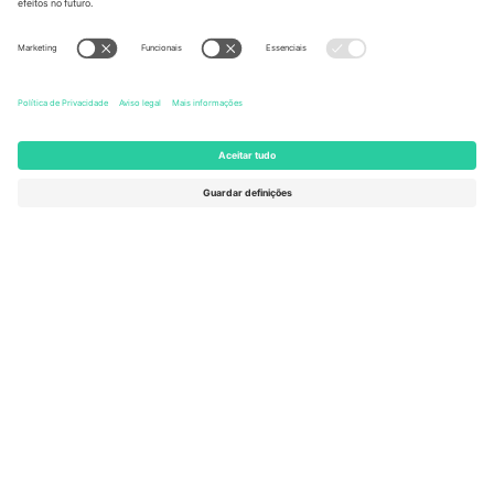
United States
Switzerland
131 Continental Dr, Suite 305,
Dorfstrasse 52a, 6390
Newark, Delaware 19713, United
Engelberg, Switzerland
States
Bulgaria
United Arab Emirates
Regus Sofia City West, bul
UAE Dubai Silicon Oasis, DDP
Totleben 53-55, 1606 Sofia,
Building A1, Office 302, Dubai,
Bulgaria
United Arab Emirates
Mexico
Av Chapultepec 360, Roma
Norte, Cuauhtémoc, 06700
Ciudad de México, CDMX,
Mexico
A entidade legal do provedor da plataforma pode variar
dependendo da localização, evento e/ou domínio. Para mais
detalhes, consulte a página específica do evento,
Imprimir
e
Termos.
© 2026 Ticombo. Todos os direitos reservados.