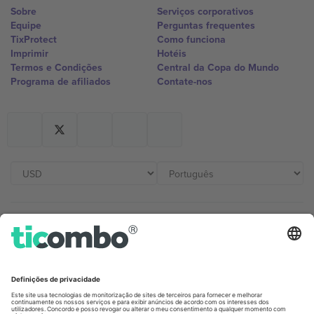
Sobre
Serviços corporativos
Equipe
Perguntas frequentes
TixProtect
Como funciona
Imprimir
Hotéis
Termos e Condições
Central da Copa do Mundo
Programa de afiliados
Contate-nos
Escritórios Ticombo
Germany
United Kingdom
Unter den Linden 24, 10117
167 City Road, London, Greater
Berlin, Germany
London, EC1V 1AW, United
Kingdom