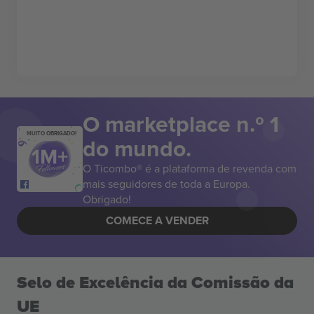
O marketplace n.º 1
MUITO OBRIGADO!
do mundo.
O Ticombo® é a plataforma de revenda com
mais seguidores de toda a Europa.
Obrigado!
COMECE A VENDER
Selo de Excelência da Comissão da
UE