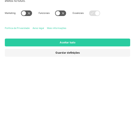
United States
Switzerland
131 Continental Dr, Suite 305,
Dorfstrasse 52a, 6390
Newark, Delaware 19713, United
Engelberg, Switzerland
States
Bulgaria
United Arab Emirates
Regus Sofia City West, bul
UAE Dubai Silicon Oasis, DDP
Totleben 53-55, 1606 Sofia,
Building A1, Office 302, Dubai,
Bulgaria
United Arab Emirates
Mexico
Av Chapultepec 360, Roma
Norte, Cuauhtémoc, 06700
Ciudad de México, CDMX,
Mexico
A entidade legal do provedor da plataforma pode variar
dependendo da localização, evento e/ou domínio. Para mais
detalhes, consulte a página específica do evento,
Imprimir
e
Termos.
© 2026 Ticombo. Todos os direitos reservados.