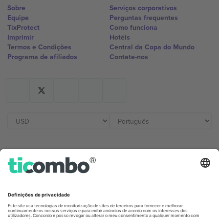
Sobre
Serviços corporativos
Equipe
Perguntas frequentes
TixProtect
Como funciona
Imprimir
Hotéis
Termos e Condições
Central da Copa do Mundo
Programa de afiliados
Contate-nos
Escritórios Ticombo
Germany
United Kingdom
Unter den Linden 24, 10117
167 City Road, London, Greater
Berlin, Germany
London, EC1V 1AW, United
Kingdom