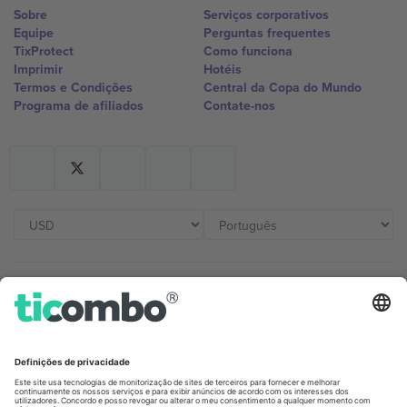
Sobre
Serviços corporativos
Equipe
Perguntas frequentes
TixProtect
Como funciona
Imprimir
Hotéis
Termos e Condições
Central da Copa do Mundo
Programa de afiliados
Contate-nos
Escritórios Ticombo
Germany
United Kingdom
Unter den Linden 24, 10117
167 City Road, London, Greater
Berlin, Germany
London, EC1V 1AW, United
Kingdom