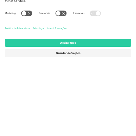
United States
Switzerland
131 Continental Dr, Suite 305,
Dorfstrasse 52a, 6390
Newark, Delaware 19713, United
Engelberg, Switzerland
States
Bulgaria
United Arab Emirates
Regus Sofia City West, bul
UAE Dubai Silicon Oasis, DDP
Totleben 53-55, 1606 Sofia,
Building A1, Office 302, Dubai,
Bulgaria
United Arab Emirates
Mexico
Av Chapultepec 360, Roma
Norte, Cuauhtémoc, 06700
Ciudad de México, CDMX,
Mexico
A entidade legal do provedor da plataforma pode variar
dependendo da localização, evento e/ou domínio. Para mais
detalhes, consulte a página específica do evento,
Imprimir
e
Termos.
© 2026 Ticombo. Todos os direitos reservados.