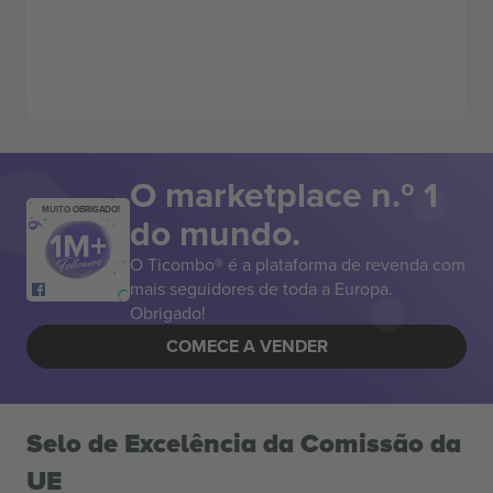
O marketplace n.º 1
MUITO OBRIGADO!
do mundo.
O Ticombo® é a plataforma de revenda com
mais seguidores de toda a Europa.
Obrigado!
COMECE A VENDER
Selo de Excelência da Comissão da
UE