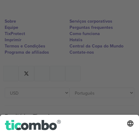
Sobre
Serviços corporativos
Equipe
Perguntas frequentes
TixProtect
Como funciona
Imprimir
Hotéis
Termos e Condições
Central da Copa do Mundo
Programa de afiliados
Contate-nos
Escritórios Ticombo
Germany
United Kingdom
Unter den Linden 24, 10117
167 City Road, London, Greater