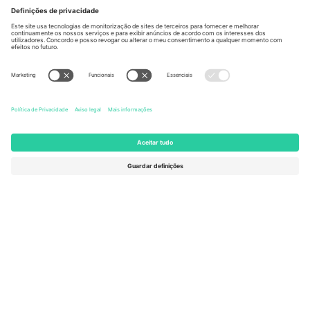
Berlin, Germany
London, EC1V 1AW, United
Kingdom
United States
Switzerland
131 Continental Dr, Suite 305,
Dorfstrasse 52a, 6390
Newark, Delaware 19713, United
Engelberg, Switzerland
States
Bulgaria
United Arab Emirates
Regus Sofia City West, bul
UAE Dubai Silicon Oasis, DDP
Totleben 53-55, 1606 Sofia,
Building A1, Office 302, Dubai,
Bulgaria
United Arab Emirates
Mexico
Av Chapultepec 360, Roma
Norte, Cuauhtémoc, 06700
Ciudad de México, CDMX,
Mexico
A entidade legal do provedor da plataforma pode variar