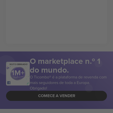
O marketplace n.º 1
MUITO OBRIGADO!
do mundo.
O Ticombo® é a plataforma de revenda com
mais seguidores de toda a Europa.
Obrigado!
COMECE A VENDER