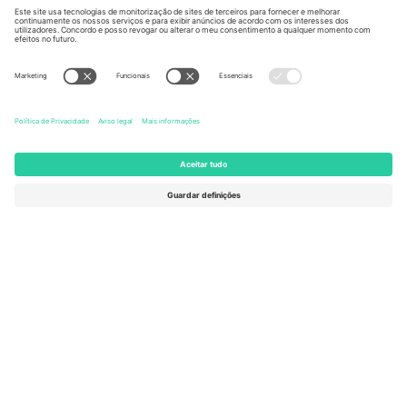
Kingdom
United States
Switzerland
131 Continental Dr, Suite 305,
Dorfstrasse 52a, 6390
Newark, Delaware 19713, United
Engelberg, Switzerland
States
Bulgaria
United Arab Emirates
Regus Sofia City West, bul
UAE Dubai Silicon Oasis, DDP
Totleben 53-55, 1606 Sofia,
Building A1, Office 302, Dubai,
Bulgaria
United Arab Emirates
Mexico
Av Chapultepec 360, Roma
Norte, Cuauhtémoc, 06700
Ciudad de México, CDMX,
Mexico
A entidade legal do provedor da plataforma pode variar
dependendo da localização, evento e/ou domínio. Para mais