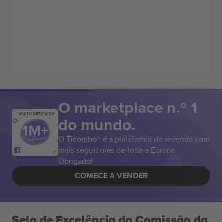
O marketplace n.º 1
MUITO OBRIGADO!
do mundo.
O Ticombo® é a plataforma de revenda com
mais seguidores de toda a Europa.
Obrigado!
COMECE A VENDER
Selo de Excelência da Comissão da