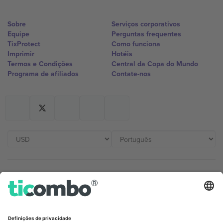
Sobre
Serviços corporativos
Equipe
Perguntas frequentes
TixProtect
Como funciona
Imprimir
Hotéis
Termos e Condições
Central da Copa do Mundo
Programa de afiliados
Contate-nos
Escritórios Ticombo
Germany
United Kingdom
Unter den Linden 24, 10117
167 City Road, London, Greater
Berlin, Germany
London, EC1V 1AW, United