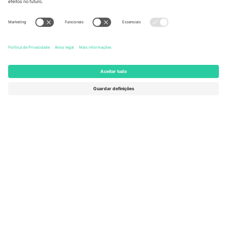
United States
Switzerland
131 Continental Dr, Suite 305,
Dorfstrasse 52a, 6390
Newark, Delaware 19713, United
Engelberg, Switzerland
States
Bulgaria
United Arab Emirates
Regus Sofia City West, bul
UAE Dubai Silicon Oasis, DDP
Totleben 53-55, 1606 Sofia,
Building A1, Office 302, Dubai,
Bulgaria
United Arab Emirates
Mexico
Av Chapultepec 360, Roma
Norte, Cuauhtémoc, 06700
Ciudad de México, CDMX,
Mexico
A entidade legal do provedor da plataforma pode variar
dependendo da localização, evento e/ou domínio. Para mais
detalhes, consulte a página específica do evento,
Imprimir
e
Termos.
© 2026 Ticombo. Todos os direitos reservados.