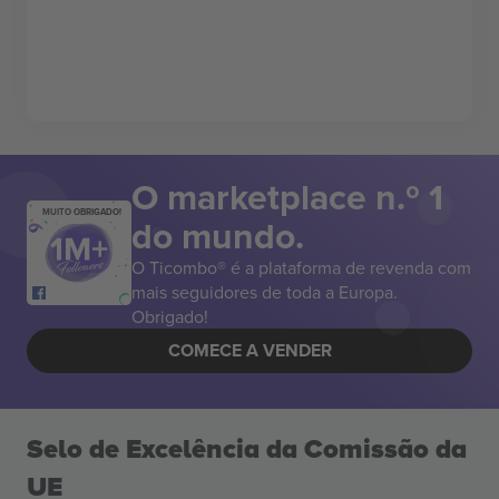
O marketplace n.º 1
MUITO OBRIGADO!
do mundo.
O Ticombo® é a plataforma de revenda com
mais seguidores de toda a Europa.
Obrigado!
COMECE A VENDER
Selo de Excelência da Comissão da
UE