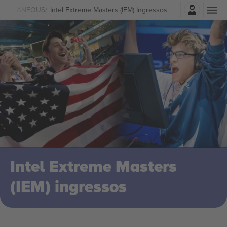
Entrar
SCELLANEOUS
Intel Extreme Masters (IEM) Ingressos
Intel Extreme Masters
(IEM) ingressos