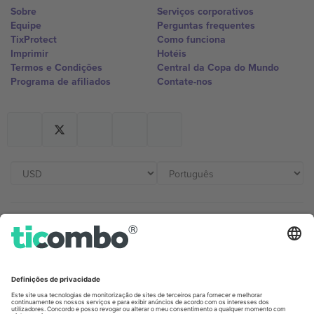
Sobre
Serviços corporativos
Equipe
Perguntas frequentes
TixProtect
Como funciona
Imprimir
Hotéis
Termos e Condições
Central da Copa do Mundo
Programa de afiliados
Contate-nos
Escritórios Ticombo
Germany
United Kingdom
Unter den Linden 24, 10117
167 City Road, London, Greater
Berlin, Germany
London, EC1V 1AW, United
Kingdom