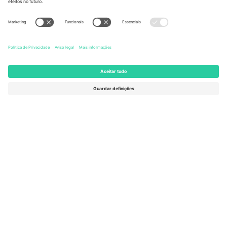
United States
Switzerland
131 Continental Dr, Suite 305,
Dorfstrasse 52a, 6390
Newark, Delaware 19713, United
Engelberg, Switzerland
States
Bulgaria
United Arab Emirates
Regus Sofia City West, bul
UAE Dubai Silicon Oasis, DDP
Totleben 53-55, 1606 Sofia,
Building A1, Office 302, Dubai,
Bulgaria
United Arab Emirates
Mexico
Av Chapultepec 360, Roma
Norte, Cuauhtémoc, 06700
Ciudad de México, CDMX,
Mexico
A entidade legal do provedor da plataforma pode variar
dependendo da localização, evento e/ou domínio. Para mais
detalhes, consulte a página específica do evento,
Imprimir
e
Termos.
© 2026 Ticombo. Todos os direitos reservados.