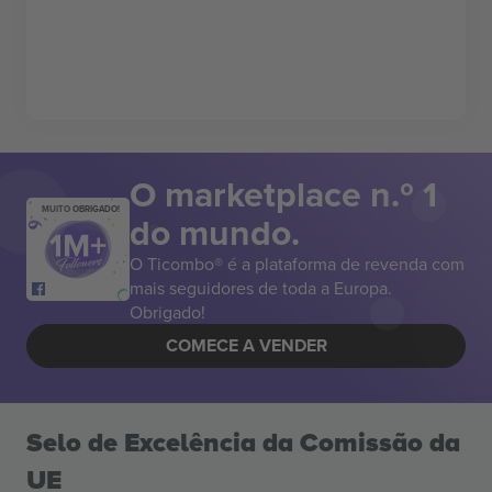
O marketplace n.º 1
MUITO OBRIGADO!
do mundo.
O Ticombo® é a plataforma de revenda com
mais seguidores de toda a Europa.
Obrigado!
COMECE A VENDER
Selo de Excelência da Comissão da
UE