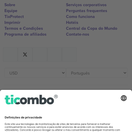
Sobre
Serviços corporativos
Equipe
Perguntas frequentes
TixProtect
Como funciona
Imprimir
Hotéis
Termos e Condições
Central da Copa do Mundo
Programa de afiliados
Contate-nos
Escritórios Ticombo
Germany
United Kingdom
Unter den Linden 24, 10117
167 City Road, London, Greater
Berlin, Germany
London, EC1V 1AW, United
Kingdom