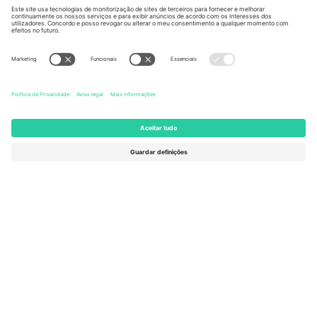
Kingdom
United States
Switzerland
131 Continental Dr, Suite 305,
Dorfstrasse 52a, 6390
Newark, Delaware 19713, United
Engelberg, Switzerland
States
Bulgaria
United Arab Emirates
Regus Sofia City West, bul
UAE Dubai Silicon Oasis, DDP
Totleben 53-55, 1606 Sofia,
Building A1, Office 302, Dubai,
Bulgaria
United Arab Emirates
Mexico
Av Chapultepec 360, Roma
Norte, Cuauhtémoc, 06700
Ciudad de México, CDMX,
Mexico
A entidade legal do provedor da plataforma pode variar
dependendo da localização, evento e/ou domínio. Para mais