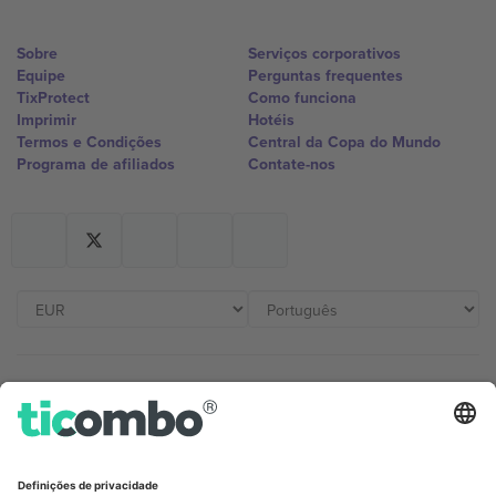
Sobre
Serviços corporativos
Equipe
Perguntas frequentes
TixProtect
Como funciona
Imprimir
Hotéis
Termos e Condições
Central da Copa do Mundo
Programa de afiliados
Contate-nos
Escritórios Ticombo
Germany
United Kingdom
Unter den Linden 24, 10117
167 City Road, London, Greater
Berlin, Germany
London, EC1V 1AW, United