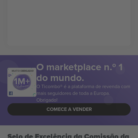
O marketplace n.º 1
MUITO OBRIGADO!
do mundo.
O Ticombo® é a plataforma de revenda com
mais seguidores de toda a Europa.
Obrigado!
COMECE A VENDER
Selo de Excelência da Comissão da