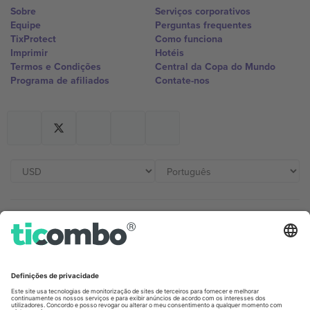
Sobre
Serviços corporativos
Equipe
Perguntas frequentes
TixProtect
Como funciona
Imprimir
Hotéis
Termos e Condições
Central da Copa do Mundo
Programa de afiliados
Contate-nos
Escritórios Ticombo
Germany
United Kingdom
Unter den Linden 24, 10117
167 City Road, London, Greater
Berlin, Germany
London, EC1V 1AW, United
Kingdom