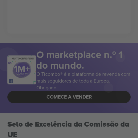
O marketplace n.º 1
MUITO OBRIGADO!
do mundo.
O Ticombo® é a plataforma de revenda com
mais seguidores de toda a Europa.
Obrigado!
COMECE A VENDER
Selo de Excelência da Comissão da
UE