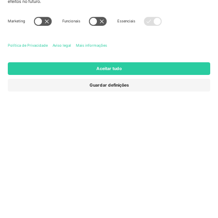
United States
Switzerland
131 Continental Dr, Suite 305,
Dorfstrasse 52a, 6390
Newark, Delaware 19713, United
Engelberg, Switzerland
States
Bulgaria
United Arab Emirates
Regus Sofia City West, bul
UAE Dubai Silicon Oasis, DDP
Totleben 53-55, 1606 Sofia,
Building A1, Office 302, Dubai,
Bulgaria
United Arab Emirates
Mexico
Av Chapultepec 360, Roma
Norte, Cuauhtémoc, 06700
Ciudad de México, CDMX,
Mexico
A entidade legal do provedor da plataforma pode variar
dependendo da localização, evento e/ou domínio. Para mais
detalhes, consulte a página específica do evento,
Imprimir
e
Termos.
© 2026 Ticombo. Todos os direitos reservados.