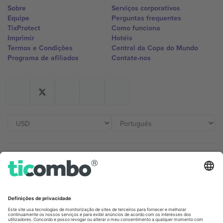
Sobre
Serviços corporativos
Equipe
Perguntas frequentes
TixProtect
Como funciona
Imprimir
Hotéis
Termos e Condições
Central da Copa do Mundo
Programa de afiliados
Contate-nos
Escritórios Ticombo
Germany
United Kingdom
Unter den Linden 24, 10117
167 City Road, London, Greater
Berlin, Germany
London, EC1V 1AW, United
Kingdom