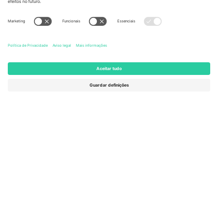
United States
Switzerland
131 Continental Dr, Suite 305,
Dorfstrasse 52a, 6390
Newark, Delaware 19713, United
Engelberg, Switzerland
States
Bulgaria
United Arab Emirates
Regus Sofia City West, bul
UAE Dubai Silicon Oasis, DDP
Totleben 53-55, 1606 Sofia,
Building A1, Office 302, Dubai,
Bulgaria
United Arab Emirates
Mexico
Av Chapultepec 360, Roma
Norte, Cuauhtémoc, 06700
Ciudad de México, CDMX,
Mexico
A entidade legal do provedor da plataforma pode variar
dependendo da localização, evento e/ou domínio. Para mais
detalhes, consulte a página específica do evento,
Imprimir
e
Termos.
© 2026 Ticombo. Todos os direitos reservados.