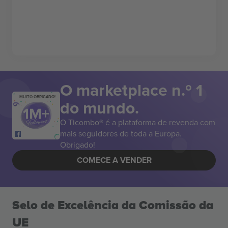
O marketplace n.º 1
MUITO OBRIGADO!
do mundo.
O Ticombo® é a plataforma de revenda com
mais seguidores de toda a Europa.
Obrigado!
COMECE A VENDER
Selo de Excelência da Comissão da
UE