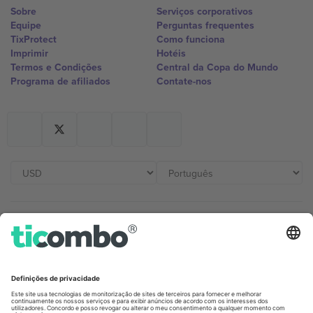
Sobre
Serviços corporativos
Equipe
Perguntas frequentes
TixProtect
Como funciona
Imprimir
Hotéis
Termos e Condições
Central da Copa do Mundo
Programa de afiliados
Contate-nos
Escritórios Ticombo
Germany
United Kingdom
Unter den Linden 24, 10117
167 City Road, London, Greater
Berlin, Germany
London, EC1V 1AW, United
Kingdom