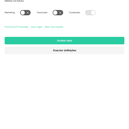
United States
Switzerland
131 Continental Dr, Suite 305,
Dorfstrasse 52a, 6390
Newark, Delaware 19713, United
Engelberg, Switzerland
States
Bulgaria
United Arab Emirates
Regus Sofia City West, bul
UAE Dubai Silicon Oasis, DDP
Totleben 53-55, 1606 Sofia,
Building A1, Office 302, Dubai,
Bulgaria
United Arab Emirates
Mexico
Av Chapultepec 360, Roma
Norte, Cuauhtémoc, 06700
Ciudad de México, CDMX,
Mexico
A entidade legal do provedor da plataforma pode variar
dependendo da localização, evento e/ou domínio. Para mais
detalhes, consulte a página específica do evento,
Imprimir
e
Termos.
© 2026 Ticombo. Todos os direitos reservados.