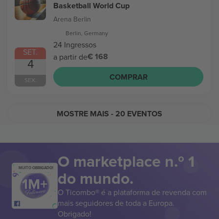
Basketball World Cup
Arena Berlin
Berlin, Germany
24 Ingressos
SET.
€ 168
a partir de
4
COMPRAR
SEX.
MOSTRE MAIS
- 20 EVENTOS
O marketplace n.º 1
MUITO OBRIGADO!
do mundo.
O Ticombo® é a plataforma de revenda com
mais seguidores de toda a Europa.
Obrigado!