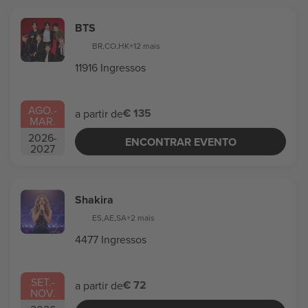
BTS
BR
,
CO
,
HK
+12 mais
11916 Ingressos
AGO.
-
€ 135
a partir de
MAR.
2026
-
ENCONTRAR EVENTO
2027
Shakira
ES
,
AE
,
SA
+2 mais
4477 Ingressos
SET.
-
€ 72
a partir de
NOV.