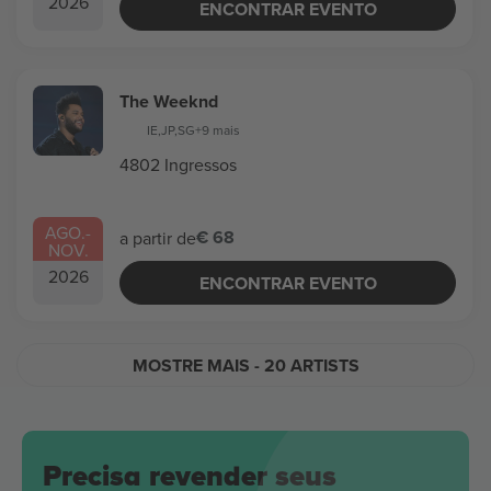
2026
ENCONTRAR EVENTO
The Weeknd
IE
,
JP
,
SG
+9 mais
4802 Ingressos
AGO.
-
€ 68
a partir de
NOV.
2026
ENCONTRAR EVENTO
MOSTRE MAIS
- 20 ARTISTS
Precisa revender seus