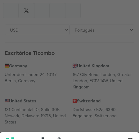
Escritórios Ticombo
Germany
United Kingdom
Unter den Linden 24, 10117
167 City Road, London, Greater
Berlin, Germany
London, EC1V 1AW, United
Kingdom
United States
Switzerland
131 Continental Dr, Suite 305,
Dorfstrasse 52a, 6390
Newark, Delaware 19713, United
Engelberg, Switzerland
States
Bulgaria
United Arab Emirates