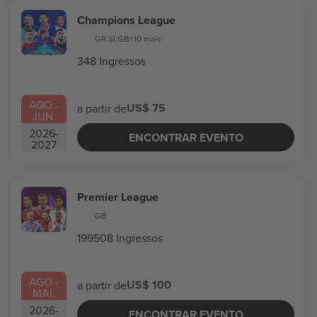
Champions League
GR
,
SI
,
GB
+10 mais
348 Ingressos
AGO.
-
US$ 75
a partir de
JUN.
2026
-
ENCONTRAR EVENTO
2027
Premier League
GB
199508 Ingressos
AGO.
-
US$ 100
a partir de
MAI.
2026
-
ENCONTRAR EVENTO