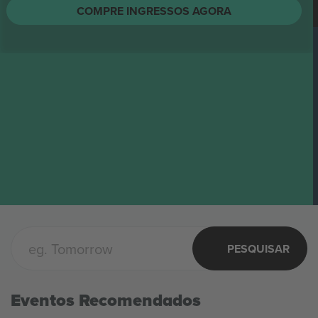
String Cheese Incident
Ingressos
AGO.
Columbus, United States
12
String Cheese Incident
QUA.
COMPRE INGRESSOS AGORA
PESQUISAR
Eventos Recomendados