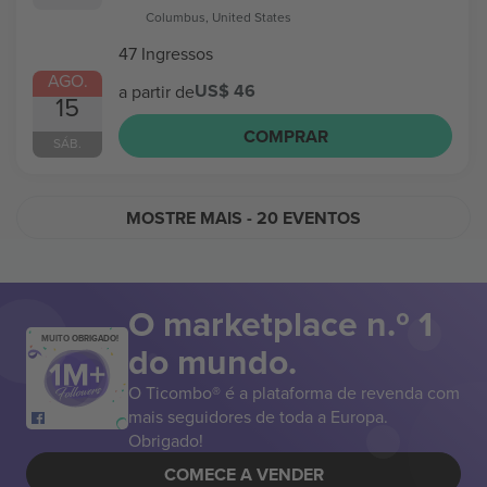
Columbus, United States
47 Ingressos
AGO.
US$ 46
a partir de
15
COMPRAR
SÁB.
MOSTRE MAIS
- 20 EVENTOS
O marketplace n.º 1
MUITO OBRIGADO!
do mundo.
O Ticombo® é a plataforma de revenda com
mais seguidores de toda a Europa.
Obrigado!
COMECE A VENDER