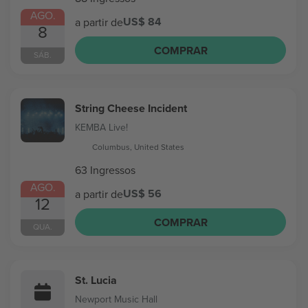
AGO.
US$ 84
a partir de
8
COMPRAR
SÁB.
String Cheese Incident
KEMBA Live!
Columbus, United States
63 Ingressos
AGO.
US$ 56
a partir de
12
COMPRAR
QUA.
St. Lucia
Newport Music Hall