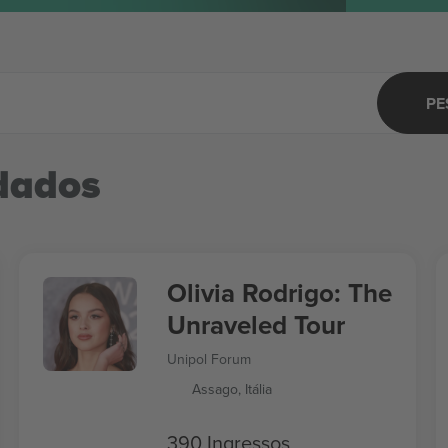
PE
dados
Olivia Rodrigo: The
Unraveled Tour
Unipol Forum
Assago, Itália
390 Ingressos