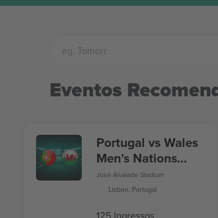
Eventos Recomen
Portugal vs Wales
Men's Nations
League
José Alvalade Stadium
Lisbon, Portugal
125 Ingressos