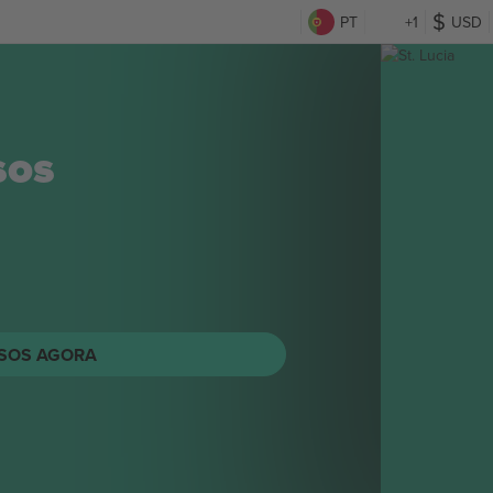
PT
+1
USD
ressos
SOS AGORA