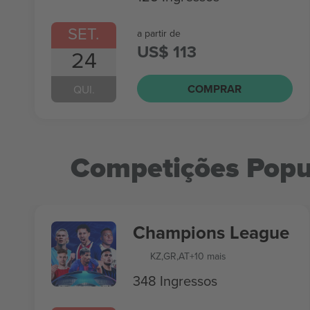
SET.
a partir de
US$ 113
24
COMPRAR
QUI.
Competições Popu
Champions League
KZ
,
GR
,
AT
+10 mais
348 Ingressos