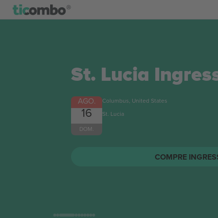
The Toadies
Ing
AGO.
Columbus, United States
17
The Toadies
SEG.
COMPRE INGRES