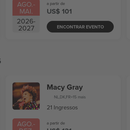
AGO.
-
a partir de
MAI.
US$ 101
2026
-
2027
ENCONTRAR EVENTO
s
Macy Gray
NL
,
DK
,
FR
+15 mais
21 Ingressos
AGO.
-
a partir de