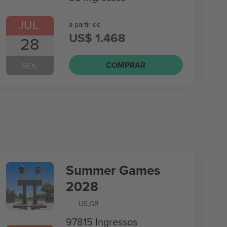
JUL.
a partir de
US$ 1.468
28
COMPRAR
SEX.
Summer Games
2028
US
,
GB
97815 Ingressos