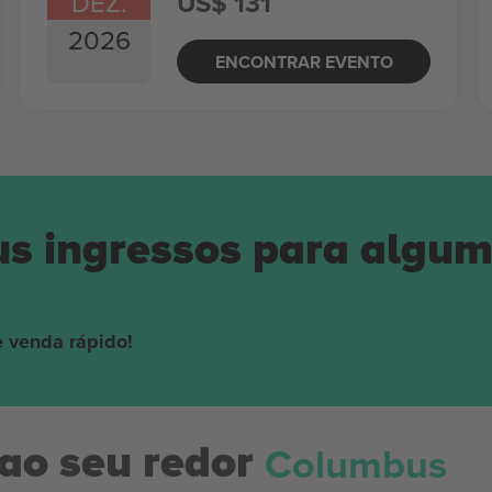
DEZ.
US$ 131
2026
ENCONTRAR EVENTO
us ingressos para algu
 venda rápido!
Columbus
ao seu redor