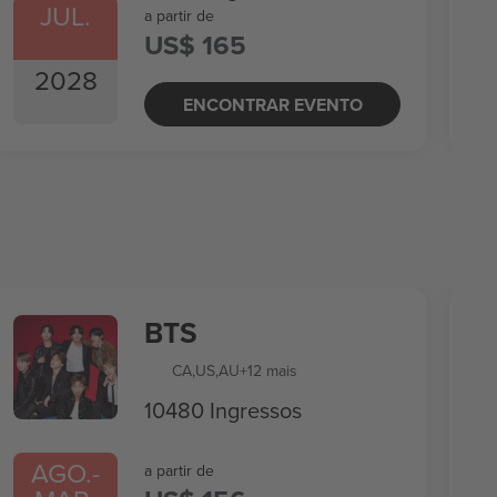
JUL.
a partir de
US$ 165
2028
ENCONTRAR EVENTO
BTS
CA
,
US
,
AU
+12 mais
10480 Ingressos
AGO.
-
a partir de