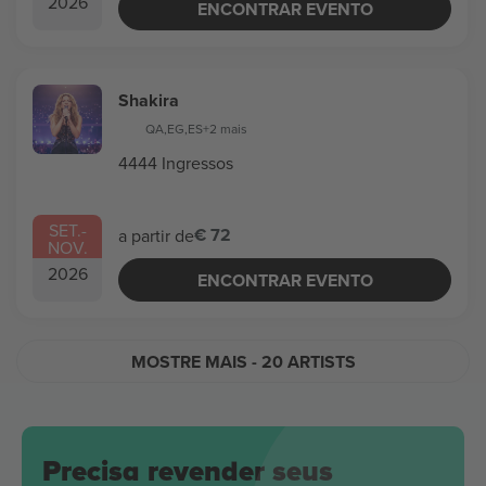
2026
ENCONTRAR EVENTO
Shakira
QA
,
EG
,
ES
+2 mais
4444 Ingressos
SET.
-
€ 72
a partir de
NOV.
2026
ENCONTRAR EVENTO
MOSTRE MAIS
- 20 ARTISTS
Precisa revender seus