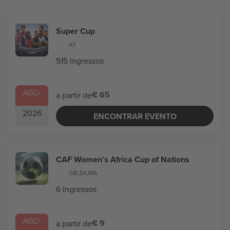
Super Cup
AT
515 Ingressos
AGO.
€ 65
a partir de
2026
ENCONTRAR EVENTO
CAF Women’s Africa Cup of Nations
GB
,
ZA
,
MA
6 Ingressos
AGO.
€ 9
a partir de