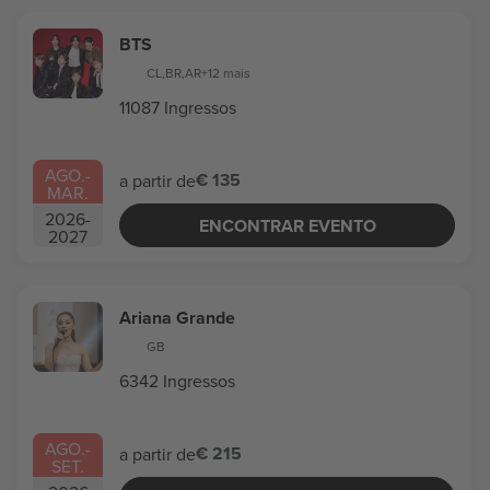
BTS
CL
,
BR
,
AR
+12 mais
11087 Ingressos
AGO.
-
€ 135
a partir de
MAR.
2026
-
ENCONTRAR EVENTO
2027
Ariana Grande
GB
6342 Ingressos
AGO.
-
€ 215
a partir de
SET.