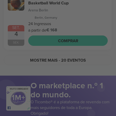
Basketball World Cup
Arena Berlin
Berlin, Germany
24 Ingressos
SET.
€ 168
a partir de
4
COMPRAR
SEX.
MOSTRE MAIS
- 20 EVENTOS
O marketplace n.º 1
MUITO OBRIGADO!
do mundo.
O Ticombo® é a plataforma de revenda com
mais seguidores de toda a Europa.
Obrigado!