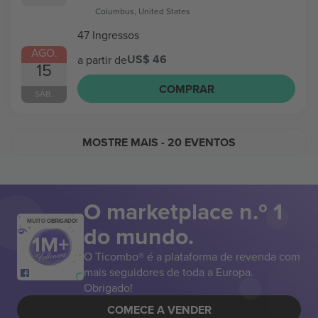
Columbus, United States
47 Ingressos
AGO.
US$ 46
a partir de
15
COMPRAR
SÁB.
MOSTRE MAIS
- 20 EVENTOS
O marketplace n.º 1
MUITO OBRIGADO!
do mundo.
O Ticombo® é a plataforma de revenda com
mais seguidores de toda a Europa.
Obrigado!
COMECE A VENDER