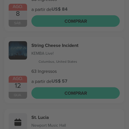
AGO.
US$ 84
a partir de
8
COMPRAR
SÁB.
String Cheese Incident
KEMBA Live!
Columbus, United States
63 Ingressos
AGO.
US$ 57
a partir de
12
COMPRAR
QUA.
St. Lucia
Newport Music Hall