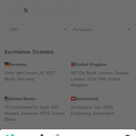
Escritórios Ticombo
Germany
United Kingdom
Unter den Linden 24, 10117
167 City Road, London, Greater
Berlin, Germany
London, EC1V 1AW, United
Kingdom
United States
Switzerland
131 Continental Dr, Suite 305,
Dorfstrasse 52a, 6390
Newark, Delaware 19713, United
Engelberg, Switzerland
States
Bulgaria
United Arab Emirates