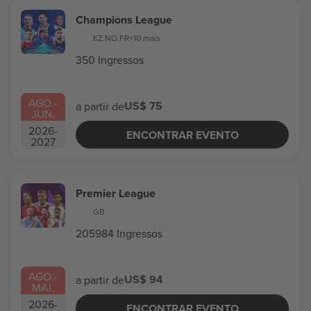
Champions League
KZ
,
NO
,
FR
+10 mais
350 Ingressos
AGO.
-
US$ 75
a partir de
JUN.
2026
-
ENCONTRAR EVENTO
2027
Premier League
GB
205984 Ingressos
AGO.
-
US$ 94
a partir de
MAI.
2026
-
ENCONTRAR EVENTO