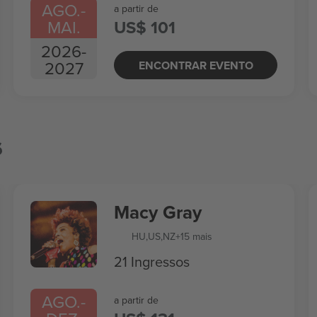
AGO.
-
a partir de
MAI.
US$ 101
2026
-
2027
ENCONTRAR EVENTO
s
Macy Gray
HU
,
US
,
NZ
+15 mais
21 Ingressos
AGO.
-
a partir de