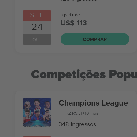
SET.
a partir de
US$ 113
24
COMPRAR
QUI.
Competições Popu
Champions League
KZ
,
RS
,
LT
+10 mais
348 Ingressos