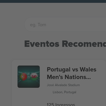
Eventos Recomen
Portugal vs Wales
Men's Nations
League
José Alvalade Stadium
Lisbon, Portugal
125 Ingressos