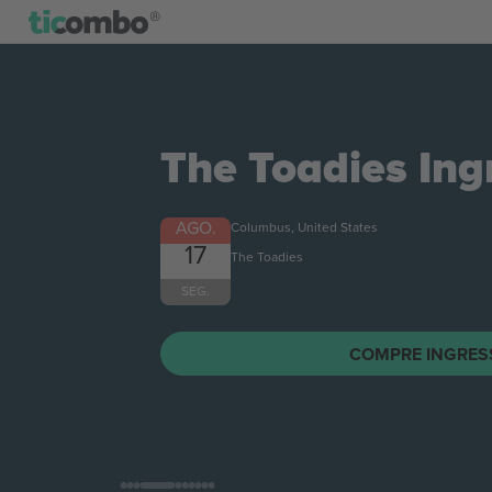
The Toadies
Ing
AGO.
Columbus, United States
17
The Toadies
SEG.
COMPRE INGRES