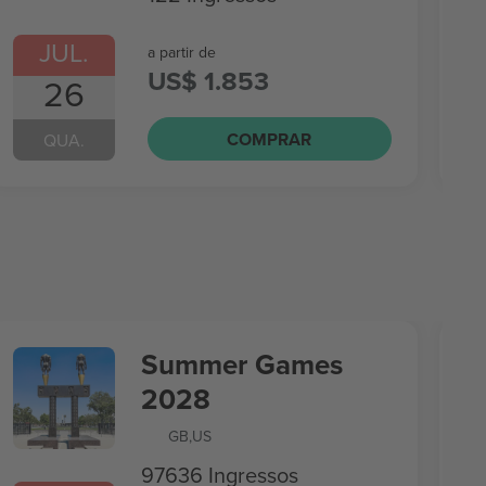
JUL.
a partir de
US$ 1.853
26
COMPRAR
QUA.
Summer Games
2028
GB
,
US
97636 Ingressos