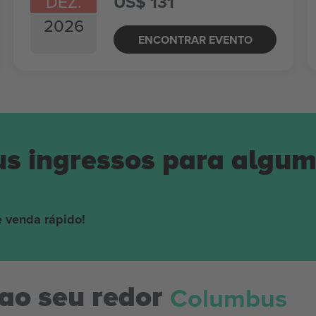
DEZ.
US$ 131
2026
ENCONTRAR EVENTO
us ingressos para algu
 venda rápido!
Columbus
ao seu redor