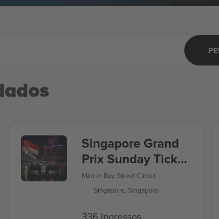
PE
dados
Singapore Grand
Prix Sunday Ticket
Formula 1
Marina Bay Street Circuit
Singapore, Singapore
336 Ingressos