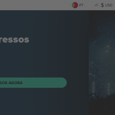
PT
+1
USD
ressos
SOS AGORA