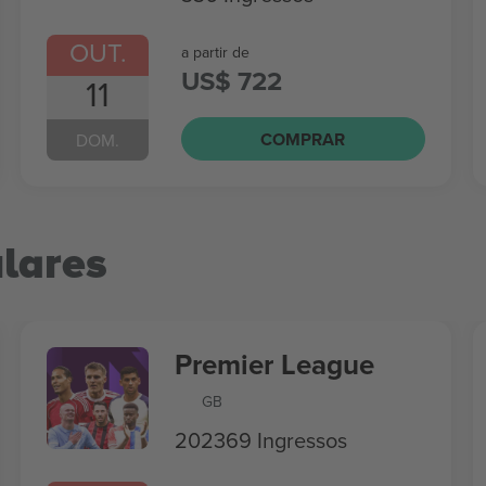
OUT.
a partir de
US$ 722
11
COMPRAR
DOM.
lares
Premier League
GB
202369 Ingressos