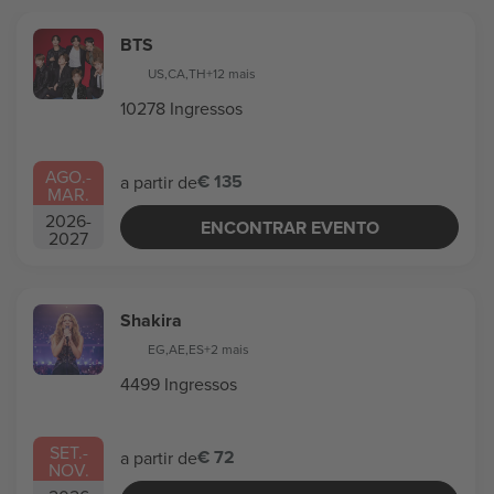
BTS
US
,
CA
,
TH
+12 mais
10278 Ingressos
AGO.
-
€ 135
a partir de
MAR.
2026
-
ENCONTRAR EVENTO
2027
Shakira
EG
,
AE
,
ES
+2 mais
4499 Ingressos
SET.
-
€ 72
a partir de
NOV.