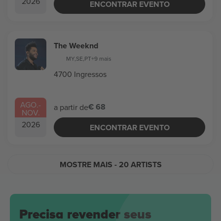
2026
ENCONTRAR EVENTO
The Weeknd
MY
,
SE
,
PT
+9 mais
4700 Ingressos
AGO.
-
€ 68
a partir de
NOV.
2026
ENCONTRAR EVENTO
MOSTRE MAIS
- 20 ARTISTS
Precisa revender seus