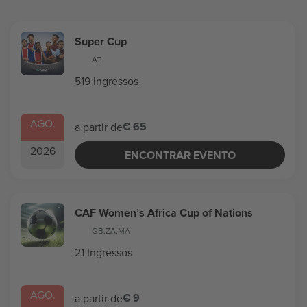
Super Cup
AT
519 Ingressos
AGO.
€ 65
a partir de
2026
ENCONTRAR EVENTO
CAF Women’s Africa Cup of Nations
GB
,
ZA
,
MA
21 Ingressos
AGO.
€ 9
a partir de