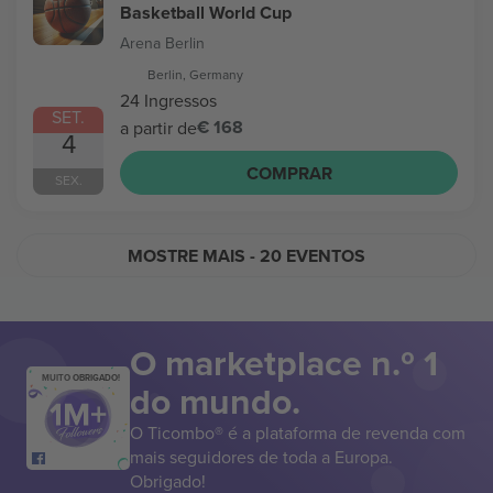
Basketball World Cup
Arena Berlin
Berlin, Germany
24 Ingressos
SET.
€ 168
a partir de
4
COMPRAR
SEX.
MOSTRE MAIS
- 20 EVENTOS
O marketplace n.º 1
MUITO OBRIGADO!
do mundo.
O Ticombo® é a plataforma de revenda com
mais seguidores de toda a Europa.
Obrigado!