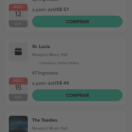
AGO.
US$ 57
a partir de
12
COMPRAR
QUA.
St. Lucia
Newport Music Hall
Columbus, United States
47 Ingressos
AGO.
US$ 46
a partir de
15
COMPRAR
SÁB.
The Toadies
Newport Music Hall