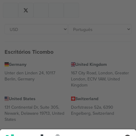
Escritórios Ticombo
Germany
United Kingdom
Unter den Linden 24, 10117
167 City Road, London, Greater
Berlin, Germany
London, EC1V 1AW, United
Kingdom
United States
Switzerland
131 Continental Dr, Suite 305,
Dorfstrasse 52a, 6390
Newark, Delaware 19713, United
Engelberg, Switzerland
States
Bulgaria
United Arab Emirates