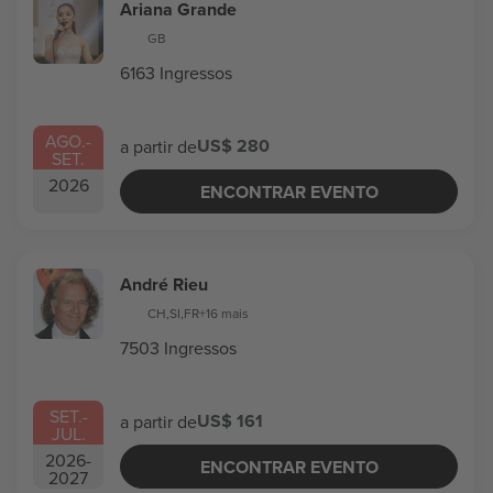
Ariana Grande
GB
6163 Ingressos
AGO.
-
US$ 280
a partir de
SET.
2026
ENCONTRAR EVENTO
André Rieu
CH
,
SI
,
FR
+16 mais
7503 Ingressos
SET.
-
US$ 161
a partir de
JUL.
2026
-
ENCONTRAR EVENTO
2027