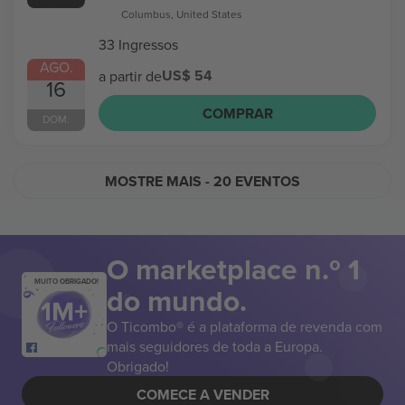
Columbus, United States
33 Ingressos
AGO.
US$ 54
a partir de
16
COMPRAR
DOM.
MOSTRE MAIS
- 20 EVENTOS
O marketplace n.º 1
MUITO OBRIGADO!
do mundo.
O Ticombo® é a plataforma de revenda com
mais seguidores de toda a Europa.
Obrigado!
COMECE A VENDER