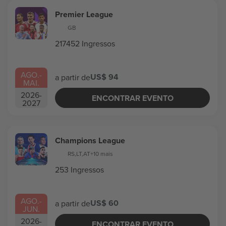
Premier League
GB
217452 Ingressos
AGO.
-
US$ 94
a partir de
MAI.
2026
-
ENCONTRAR EVENTO
2027
Champions League
RS
,
LT
,
AT
+10 mais
253 Ingressos
AGO.
-
US$ 60
a partir de
JUN.
2026
-
ENCONTRAR EVENTO