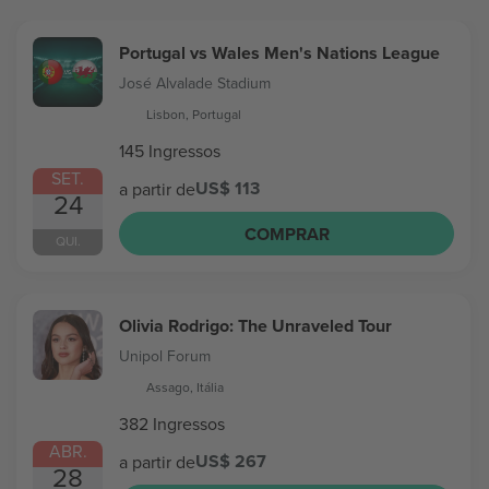
Portugal vs Wales Men's Nations League
José Alvalade Stadium
Lisbon, Portugal
145 Ingressos
SET.
US$ 113
a partir de
24
COMPRAR
QUI.
Olivia Rodrigo: The Unraveled Tour
Unipol Forum
Assago, Itália
382 Ingressos
ABR.
US$ 267
a partir de
28