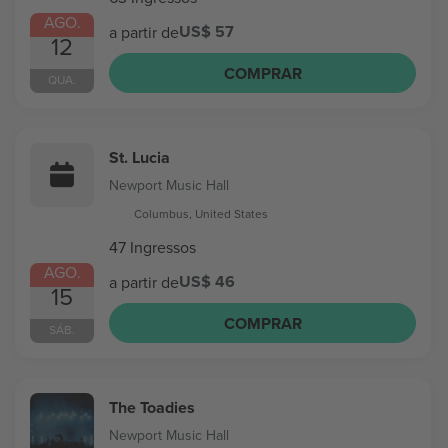
AGO.
US$ 57
a partir de
12
COMPRAR
QUA.
St. Lucia
Newport Music Hall
Columbus, United States
47 Ingressos
AGO.
US$ 46
a partir de
15
COMPRAR
SÁB.
The Toadies
Newport Music Hall