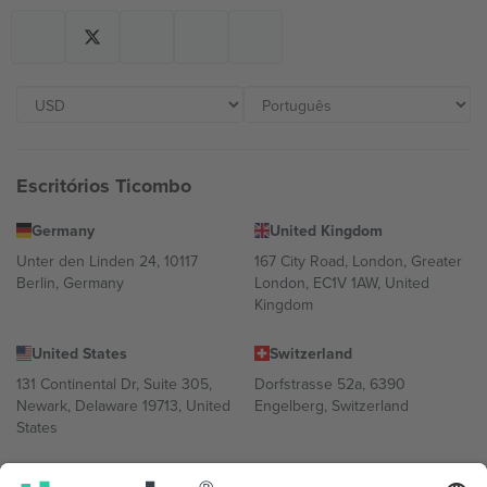
Escritórios Ticombo
Germany
United Kingdom
Unter den Linden 24, 10117
167 City Road, London, Greater
Berlin, Germany
London, EC1V 1AW, United
Kingdom
United States
Switzerland
131 Continental Dr, Suite 305,
Dorfstrasse 52a, 6390
Newark, Delaware 19713, United
Engelberg, Switzerland
States
Bulgaria
United Arab Emirates