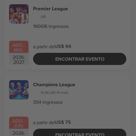
Premier League
GB
190616 Ingressos
AGO.
-
US$ 94
a partir de
MAI.
2026
-
ENCONTRAR EVENTO
2027
Champions League
SI
,
SK
,
GB
+10 mais
354 Ingressos
AGO.
-
US$ 75
a partir de
JUN.
2026
-
ENCONTRAR EVENTO