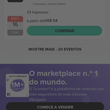
Columbus, United States
33 Ingressos
AGO.
US$ 54
a partir de
16
COMPRAR
DOM.
MOSTRE MAIS
- 20 EVENTOS
O marketplace n.º 1
MUITO OBRIGADO!
do mundo.
O Ticombo® é a plataforma de revenda com
mais seguidores de toda a Europa.
Obrigado!
COMECE A VENDER