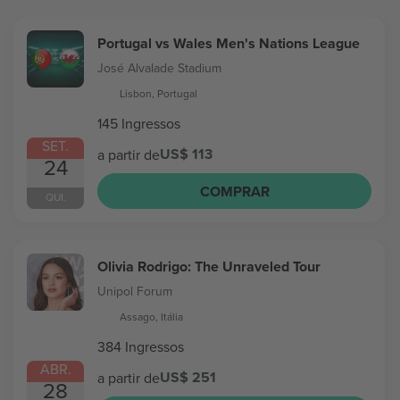
Portugal vs Wales Men's Nations League
José Alvalade Stadium
Lisbon, Portugal
145 Ingressos
SET.
US$ 113
a partir de
24
COMPRAR
QUI.
Olivia Rodrigo: The Unraveled Tour
Unipol Forum
Assago, Itália
384 Ingressos
ABR.
US$ 251
a partir de
28