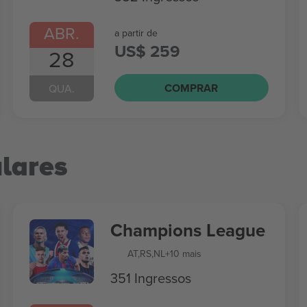
ABR.
a partir de
US$ 259
28
COMPRAR
QUA.
lares
Champions League
AT
,
RS
,
NL
+10 mais
351 Ingressos