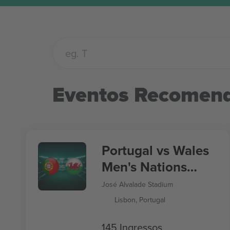
Eventos Recomen
Portugal vs Wales
Men's Nations
League
José Alvalade Stadium
Lisbon, Portugal
145 Ingressos