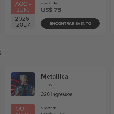
AGO.
-
a partir de
JUN.
US$ 75
2026
-
2027
ENCONTRAR EVENTO
s
Metallica
US
326 Ingressos
OUT.
-
a partir de