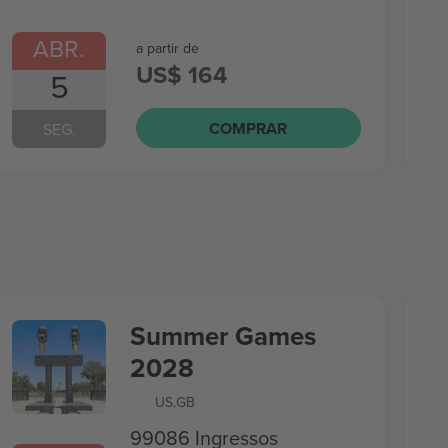
ABR.
a partir de
US$ 164
5
COMPRAR
SEG.
Summer Games
2028
US
,
GB
99086 Ingressos