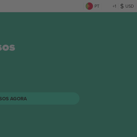
PT
+1
USD
sos
SOS AGORA