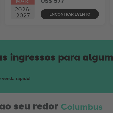
MAR.
US$ 577
2026
-
2027
ENCONTRAR EVENTO
us ingressos para algu
 venda rápido!
Columbus
ao seu redor