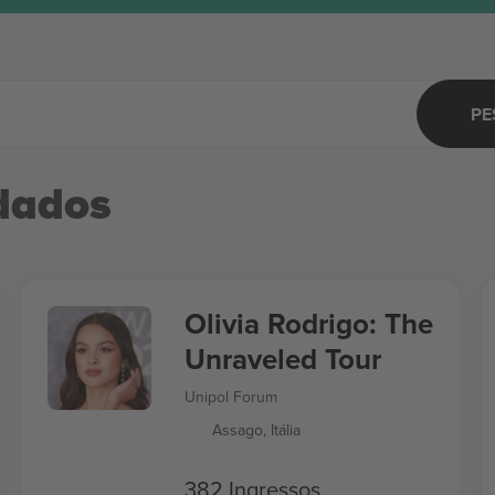
PE
dados
Olivia Rodrigo: The
Unraveled Tour
Unipol Forum
Assago, Itália
382 Ingressos