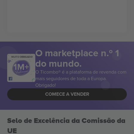
O marketplace n.º 1
MUITO OBRIGADO!
do mundo.
O Ticombo® é a plataforma de revenda com
mais seguidores de toda a Europa.
Obrigado!
COMECE A VENDER
Selo de Excelência da Comissão da
UE