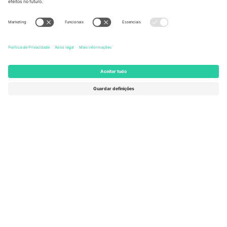
United States
Switzerland
131 Continental Dr, Suite 305,
Dorfstrasse 52a, 6390
Newark, Delaware 19713, United
Engelberg, Switzerland
States
Bulgaria
United Arab Emirates
Regus Sofia City West, bul
UAE Dubai Silicon Oasis, DDP
Totleben 53-55, 1606 Sofia,
Building A1, Office 302, Dubai,
Bulgaria
United Arab Emirates
Mexico
Av Chapultepec 360, Roma
Norte, Cuauhtémoc, 06700
Ciudad de México, CDMX,
Mexico
A entidade legal do provedor da plataforma pode variar
dependendo da localização, evento e/ou domínio. Para mais
detalhes, consulte a página específica do evento,
Imprimir
e
Termos.
© 2026 Ticombo. Todos os direitos reservados.