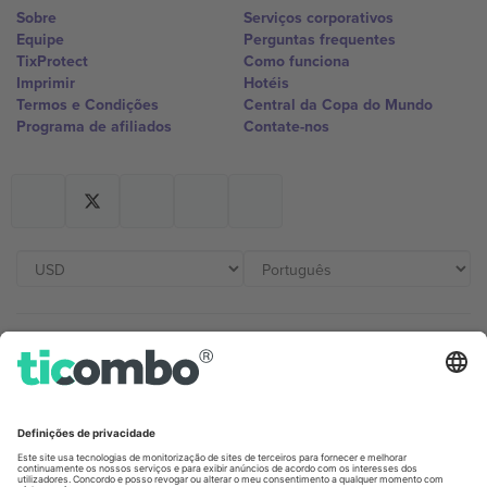
Sobre
Serviços corporativos
Equipe
Perguntas frequentes
TixProtect
Como funciona
Imprimir
Hotéis
Termos e Condições
Central da Copa do Mundo
Programa de afiliados
Contate-nos
Escritórios Ticombo
Germany
United Kingdom
Unter den Linden 24, 10117
167 City Road, London, Greater
Berlin, Germany
London, EC1V 1AW, United
Kingdom