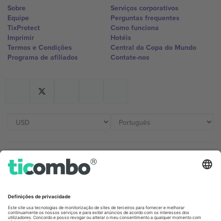
Sobre
Serviços corporativos
Equipe
Perguntas frequentes
TixProtect
Como funciona
Imprimir
Hotéis
Termos e Condições
Central da Copa do Mundo
Programa de afiliados
Contate-nos
Escritórios Ticombo
Germany
United Kingdom
Unter den Linden 24, 10117
167 City Road, London, Greater
Berlin, Germany
London, EC1V 1AW, United
Kingdom