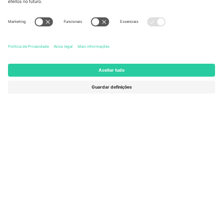
United States
Switzerland
131 Continental Dr, Suite 305,
Dorfstrasse 52a, 6390
Newark, Delaware 19713, United
Engelberg, Switzerland
States
Bulgaria
United Arab Emirates
Regus Sofia City West, bul
UAE Dubai Silicon Oasis, DDP
Totleben 53-55, 1606 Sofia,
Building A1, Office 302, Dubai,
Bulgaria
United Arab Emirates
Mexico
Av Chapultepec 360, Roma
Norte, Cuauhtémoc, 06700
Ciudad de México, CDMX,
Mexico
A entidade legal do provedor da plataforma pode variar
dependendo da localização, evento e/ou domínio. Para mais
detalhes, consulte a página específica do evento,
Imprimir
e
Termos.
© 2026 Ticombo. Todos os direitos reservados.