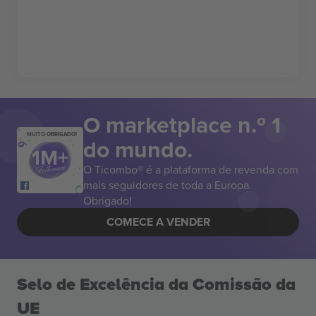
O marketplace n.º 1
MUITO OBRIGADO!
do mundo.
O Ticombo® é a plataforma de revenda com
mais seguidores de toda a Europa.
Obrigado!
COMECE A VENDER
Selo de Excelência da Comissão da
UE