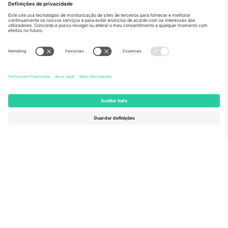
Sobre
Serviços corporativos
Equipe
Perguntas frequentes
TixProtect
Como funciona
Imprimir
Hotéis
Termos e Condições
Central da Copa do Mundo
Programa de afiliados
Contate-nos
Escritórios Ticombo