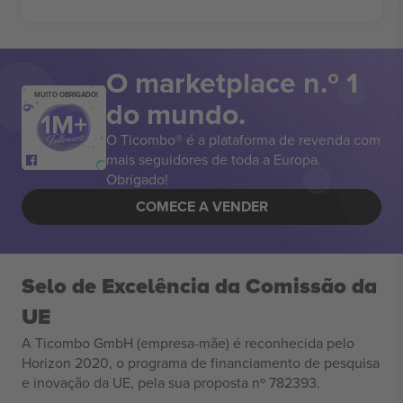
O marketplace n.º 1
MUITO OBRIGADO!
do mundo.
O Ticombo® é a plataforma de revenda com
mais seguidores de toda a Europa.
Obrigado!
COMECE A VENDER
Selo de Excelência da Comissão da
UE
A Ticombo GmbH (empresa-mãe) é reconhecida pelo
Horizon 2020, o programa de financiamento de pesquisa
e inovação da UE, pela sua proposta nº 782393.