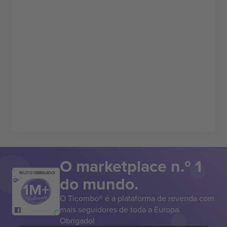
O marketplace n.º 1
MUITO OBRIGADO!
do mundo.
O Ticombo® é a plataforma de revenda com
mais seguidores de toda a Europa.
Obrigado!