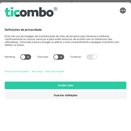
Escritórios Ticombo
Germany
United Kingdom
Unter den Linden 24, 10117
167 City Road, London, Greater
Berlin, Germany
London, EC1V 1AW, United
Kingdom
United States
Switzerland
131 Continental Dr, Suite 305,
Dorfstrasse 52a, 6390
Newark, Delaware 19713, United
Engelberg, Switzerland
States
Bulgaria
United Arab Emirates
Regus Sofia City West, bul
UAE Dubai Silicon Oasis, DDP
Totleben 53-55, 1606 Sofia,
Building A1, Office 302, Dubai,
Bulgaria
United Arab Emirates