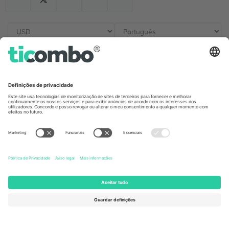
Escritórios Ticombo
Germany
United Kingdom
Unter den Linden 24, 10117
167 City Road, London, Greater
Berlin, Germany
London, EC1V 1AW, United
Kingdom
United States
Switzerland
131 Continental Dr, Suite 305,
Dorfstrasse 52a, 6390
Newark, Delaware 19713, United
Engelberg, Switzerland
States
Bulgaria
United Arab Emirates
Regus Sofia City West, bul
UAE Dubai Silicon Oasis, DDP