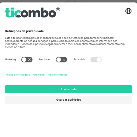
Escritórios Ticombo
Germany
United Kingdom
Unter den Linden 24, 10117
167 City Road, London, Greater
Berlin, Germany
London, EC1V 1AW, United
Kingdom
United States
Switzerland
131 Continental Dr, Suite 305,
Dorfstrasse 52a, 6390
Newark, Delaware 19713, United
Engelberg, Switzerland
States
Bulgaria
United Arab Emirates
Regus Sofia City West, bul
UAE Dubai Silicon Oasis, DDP
Totleben 53-55, 1606 Sofia,
Building A1, Office 302, Dubai,
Bulgaria
United Arab Emirates